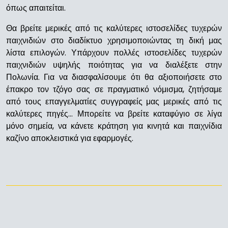
όπως απαιτείται.
Θα βρείτε μερικές από τις καλύτερες ιστοσελίδες τυχερών
παιχνιδιών στο διαδίκτυο χρησιμοποιώντας τη δική μας
λίστα επιλογών. Υπάρχουν πολλές ιστοσελίδες τυχερών
παιχνιδιών υψηλής ποιότητας για να διαλέξετε στην
Πολωνία. Για να διασφαλίσουμε ότι θα αξιοποιήσετε στο
έπακρο τον τζόγο σας σε πραγματικό νόμισμα, ζητήσαμε
από τους επαγγελματίες συγγραφείς μας μερικές από τις
καλύτερες πηγές… Μπορείτε να βρείτε καταφύγιο σε λίγα
μόνο σημεία, να κάνετε κράτηση για κινητά και παιχνίδια
καζίνο αποκλειστικά για εφαρμογές.