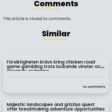
Comments
This article is closed to comments.
Similar
Försiktigheten krävs kring chicken road
game gambling trots lockande vinster och
stigande spänning
no comments
Majestic landscapes and grizzlys quest
offer breathtaking adventure opportunities