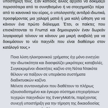
υποστήριξή τους. Εάν κάποιος άλλος αρχίσει να δοκιμάζει
περισσότερα από το συνηθισμένο ή να στοιχηματίζει πέρα ​​
από το κανονικό του εύρος, ο υπολογιστής αντιδρά ιδιωτικά,
προσφέροντας μια χαλαρή ματιά ή μια καλή ώθηση για να
κάνουν ένα πρώτο διάλειμμα. Έτσι, οι παίκτες που
επισκέπτονται το Frumzi και δημιουργούν έναν δωρεάν
λογαριασμό τείνουν να κάνουν μια μικρή αναβολή για να
δοκιμάσουν το νέο παιχνίδι που είναι διαθέσιμο στον
κατάλογό τους.»
Ποια λύση ηλεκτρονικού χρήματος όχι μόνο ενισχύει
την ιδιωτικότητα και διασφαλίζει μικρότερες καταβολές.
Συγκεκριμένοι ιδιοκτήτες καζίνο στη Νότια Ντακότα
θέλουν να παίξουν σε υπεράκτια συστήματα
διαδικτυακών καζίνο.
Μείνετε συντονισμένοι που διαθέτουν το πλήρως
εξουσιοδοτημένο και έγκυρο σύστημα επιχειρήσεων
τυχερών παιχνιδιών της EveryMatrix, παρέχοντας
συνεχή υποστήριξη για την τήρηση της δικαιοδοσίας