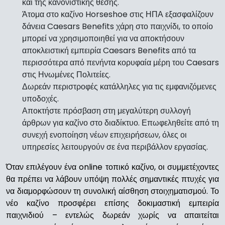
και της κανονιστικής θέσης.
Άτομα στο καζίνο Horseshoe στις ΗΠΑ εξασφαλίζουν
δάνεια Caesars Benefits χάρη στο παιχνίδι, το οποίο
μπορεί να χρησιμοποιηθεί για να αποκτήσουν
αποκλειστική εμπειρία Caesars Benefits από τα
περισσότερα από πενήντα κορυφαία μέρη του Caesars
στις Ηνωμένες Πολιτείες.
Δωρεάν περιστροφές κατάλληλες για τις εμφανιζόμενες
υποδοχές.
Αποκτήστε πρόσβαση στη μεγαλύτερη συλλογή
άρθρων για καζίνο στο διαδίκτυο. Επωφεληθείτε από τη
συνεχή ενοποίηση νέων επιχειρήσεων, όλες οι
υπηρεσίες λειτουργούν σε ένα περιβάλλον εργασίας.
Όταν επιλέγουν ένα online τοπικό καζίνο, οι συμμετέχοντες
θα πρέπει να λάβουν υπόψη πολλές σημαντικές πτυχές για
να διαμορφώσουν τη συνολική αίσθηση στοιχηματισμού. Το
νέο καζίνο προσφέρει επίσης δοκιμαστική εμπειρία
παιχνιδιού – εντελώς δωρεάν χωρίς να απαιτείται