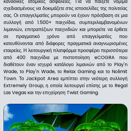
καναδικές ατομικές ασφάλειες. Για να παίξετε νόμιμα
σχεδιασμένους να δοκιμάζετε στις ιστοσελίδες της πολιτείας
σας. Οι επαγγελματίες μπορούν να έχουν πρόσβαση σε μια
συλλογή από 1.500+ παιχνίδια, συμπεριλαμβανομένων
λιμανιών, επιτραπέζιων παιχνιδιών και μπορείτε να έρθετε
σε πραγματικό χρόνο από επαγγελματίες που
κατευθύνονται από διάφορες πραγματικά αναγνωρισμένες
εταιρείες. Η λειτουργική πλατφόρμα προσφέρει περισσότερα
από 400 παιχνίδια με πιστοποίηση eCOGRA που
διαθέτουν έναν ισχυρό κατάλογο λιμανιών από το Play'n
Wade, το Play'n Wade, το Relax Gaming και το Nolimit
Town. Το Jackpot Area εμπίπτει στην νεότερη συλλογή
Extremely Group, η οποία λειτουργεί επίσης με το Regal
Las Vegas και την επιχείρηση Twist Gaming.