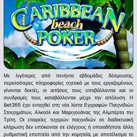
Με λιγότερες από πενήντα εβδομάδες δέσμευσης,
περισσότερες πληροφορίες σχετικά με τους εργαζομένους
γίνονται δεκτές, οι αιτήσεις τους υποβάλλονται και οι
συνδρομές τους καταβάλλονται μέχρι την απόλυση. Η
Bet365 έχει ενταχθεί στη νέα λίστα Εγγραφών Παιχνιδιών
Στοιχημάτων, Αλκοόλ και Μαριχουάνας της Αλμπέρτα την
Τρίτη. Οι εταιρείες τυχερών παιχνιδιών σε διαδικτυακή
κλήρωση δεν υπόκεινται σε ελέγχους ή οποιαδήποτε άλλη
ρυθμιστική εποπτεία από την κομητεία, με αποτέλεσμα το