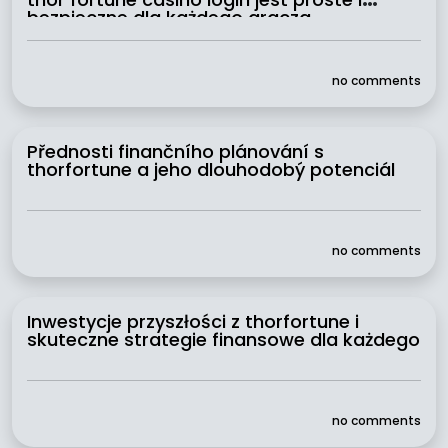
bezpieczne dla każdego gracza
no comments
Přednosti finančního plánování s
thorfortune a jeho dlouhodobý potenciál
no comments
Inwestycje przyszłości z thorfortune i
skuteczne strategie finansowe dla każdego
no comments