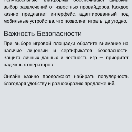
выбор развлечений от известных провайдеров. Каждое
казино предлагает интерфейс, адаптированный под
мобильные устройства, что позволяет играть где угодно.
Важность Безопасности
При выборе игровой площадки обратите внимание на
наличие лицензии и сертификатов безопасности.
Защита личных данных и честность игр — приоритет
надежных операторов.
Онлайн казино продолжают набирать популярность
благодаря удобству и разнообразию предложений.