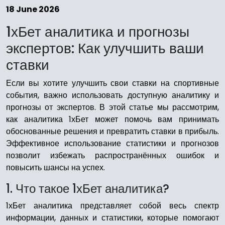
18 June 2026
1хБет аналитика и прогнозы
экспертов: Как улучшить ваши
ставки
Если вы хотите улучшить свои ставки на спортивные
события, важно использовать доступную аналитику и
прогнозы от экспертов. В этой статье мы рассмотрим,
как аналитика 1хБет может помочь вам принимать
обоснованные решения и превратить ставки в прибыль.
Эффективное использование статистики и прогнозов
позволит избежать распространённых ошибок и
повысить шансы на успех.
1. Что такое 1хБет аналитика?
1хБет аналитика представляет собой весь спектр
информации, данных и статистики, которые помогают