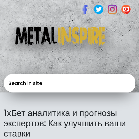
1хБет аналитика и прогнозы
экспертов: Как улучшить ваши
ставки