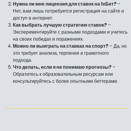
Нужна ли мне лицензия для ставок на 1хБет?
–
Нет, вам лишь потребуется регистрация на сайте и
доступ в интернет.
Как выбрать лучшую стратегию ставок?
–
Экспериментируйте с разными подходами и учитесь
на своих победах и поражениях.
Можно ли выиграть на ставках на спорт?
– Да, но
это требует анализа, терпения и грамотного
подхода.
Что делать, если я не понимаю прогнозы?
–
Обратитесь к образовательным ресурсам или
консультируйтесь с более опытными беттерами.