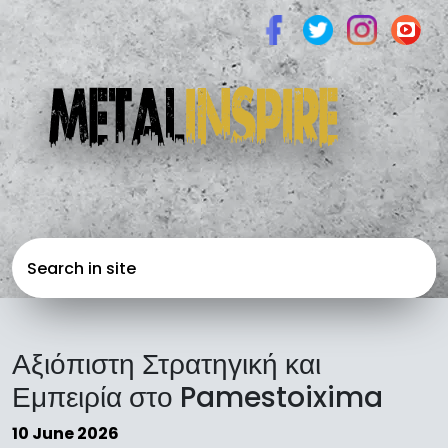
Αξιόπιστη Στρατηγική και
Εμπειρία στο Pamestoixima
10 June 2026