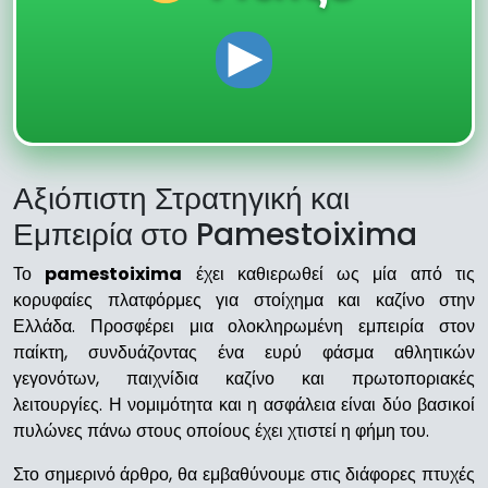
Αξιόπιστη Στρατηγική και
Εμπειρία στο Pamestoixima
Το
pamestoixima
έχει καθιερωθεί ως μία από τις
κορυφαίες πλατφόρμες για στοίχημα και καζίνο στην
Ελλάδα. Προσφέρει μια ολοκληρωμένη εμπειρία στον
παίκτη, συνδυάζοντας ένα ευρύ φάσμα αθλητικών
γεγονότων, παιχνίδια καζίνο και πρωτοποριακές
λειτουργίες. Η νομιμότητα και η ασφάλεια είναι δύο βασικοί
πυλώνες πάνω στους οποίους έχει χτιστεί η φήμη του.
Στο σημερινό άρθρο, θα εμβαθύνουμε στις διάφορες πτυχές