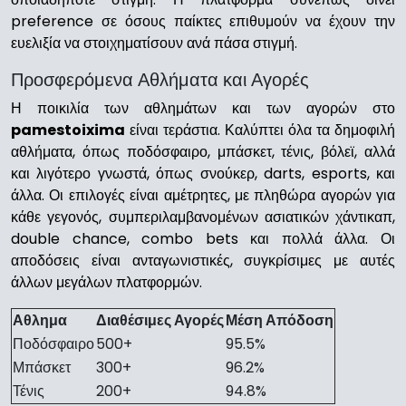
preference σε όσους παίκτες επιθυμούν να έχουν την
ευελιξία να στοιχηματίσουν ανά πάσα στιγμή.
Προσφερόμενα Αθλήματα και Αγορές
Η ποικιλία των αθλημάτων και των αγορών στο
pamestoixima
είναι τεράστια. Καλύπτει όλα τα δημοφιλή
αθλήματα, όπως ποδόσφαιρο, μπάσκετ, τένις, βόλεϊ, αλλά
και λιγότερο γνωστά, όπως σνούκερ, darts, esports, και
άλλα. Οι επιλογές είναι αμέτρητες, με πληθώρα αγορών για
κάθε γεγονός, συμπεριλαμβανομένων ασιατικών χάντικαπ,
double chance, combo bets και πολλά άλλα. Οι
αποδόσεις είναι ανταγωνιστικές, συγκρίσιμες με αυτές
άλλων μεγάλων πλατφορμών.
Αθλημα
Διαθέσιμες Αγορές
Μέση Απόδοση
Ποδόσφαιρο
500+
95.5%
Μπάσκετ
300+
96.2%
Τένις
200+
94.8%