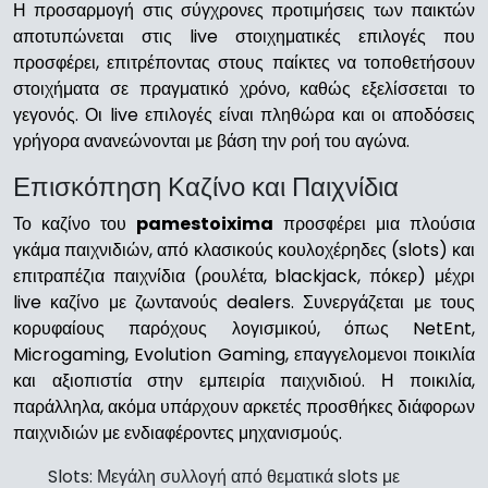
Η προσαρμογή στις σύγχρονες προτιμήσεις των παικτών
αποτυπώνεται στις live στοιχηματικές επιλογές που
προσφέρει, επιτρέποντας στους παίκτες να τοποθετήσουν
στοιχήματα σε πραγματικό χρόνο, καθώς εξελίσσεται το
γεγονός. Οι live επιλογές είναι πληθώρα και οι αποδόσεις
γρήγορα ανανεώνονται με βάση την ροή του αγώνα.
Επισκόπηση Καζίνο και Παιχνίδια
Το καζίνο του
pamestoixima
προσφέρει μια πλούσια
γκάμα παιχνιδιών, από κλασικούς κουλοχέρηδες (slots) και
επιτραπέζια παιχνίδια (ρουλέτα, blackjack, πόκερ) μέχρι
live καζίνο με ζωντανούς dealers. Συνεργάζεται με τους
κορυφαίους παρόχους λογισμικού, όπως NetEnt,
Microgaming, Evolution Gaming, επαγγελομενοι ποικιλία
και αξιοπιστία στην εμπειρία παιχνιδιού. Η ποικιλία,
παράλληλα, ακόμα υπάρχουν αρκετές προσθήκες διάφορων
παιχνιδιών με ενδιαφέροντες μηχανισμούς.
Slots: Μεγάλη συλλογή από θεματικά slots με