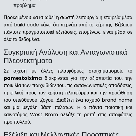
πρόβλημα.
Προκειμένου να ισιωθεί η σωστή λειτουργία η εταιρεία μέσα
από build code κάνει ότι περνάει από το χέρι της. Βέβαιου
πάντοτε πραγματοποιεί εξετάσεις, επομένως, είναι μέσα σε
όλα τα δεδομένα.
Συγκριτική Ανάλυση και Ανταγωνιστικά
Πλεονεκτήματα
Σε σχέση με άλλες πλατφόρμες στοιχηματισμού, το
pamestoixima
διακρίνεται για την αξιοπιστία του, την
ποικιλία των παιχνιδιών του, τις ανταγωνιστικές αποδόσεις,
τη φιλική προς τον χρήστη πλατφόρμα και την προώθηση
του υπεύθυνου τζόγου. Διαθέτει ένα ισχυρό brand name
και μια μεγάλη βάση πελατών. H α πάντα ποιοτική και
καινοτόμος West Brom αλλάξε τη ροπή στις αποφάσεις
προ πολλού.
Εξέλιξη και Μελλοντικές Προοπτικές