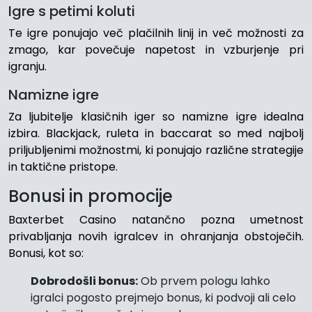
Igre s petimi koluti
Te igre ponujajo več plačilnih linij in več možnosti za
zmago, kar povečuje napetost in vzburjenje pri
igranju.
Namizne igre
Za ljubitelje klasičnih iger so namizne igre idealna
izbira. Blackjack, ruleta in baccarat so med najbolj
priljubljenimi možnostmi, ki ponujajo različne strategije
in taktične pristope.
Bonusi in promocije
Baxterbet Casino natančno pozna umetnost
privabljanja novih igralcev in ohranjanja obstoječih.
Bonusi, kot so:
Dobrodošli bonus:
Ob prvem pologu lahko
igralci pogosto prejmejo bonus, ki podvoji ali celo