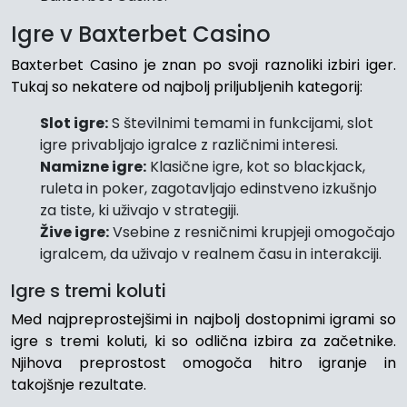
Igre v Baxterbet Casino
Baxterbet Casino je znan po svoji raznoliki izbiri iger.
Tukaj so nekatere od najbolj priljubljenih kategorij:
Slot igre:
S številnimi temami in funkcijami, slot
igre privabljajo igralce z različnimi interesi.
Namizne igre:
Klasične igre, kot so blackjack,
ruleta in poker, zagotavljajo edinstveno izkušnjo
za tiste, ki uživajo v strategiji.
Žive igre:
Vsebine z resničnimi krupjeji omogočajo
igralcem, da uživajo v realnem času in interakciji.
Igre s tremi koluti
Med najpreprostejšimi in najbolj dostopnimi igrami so
igre s tremi koluti, ki so odlična izbira za začetnike.
Njihova preprostost omogoča hitro igranje in
takojšnje rezultate.