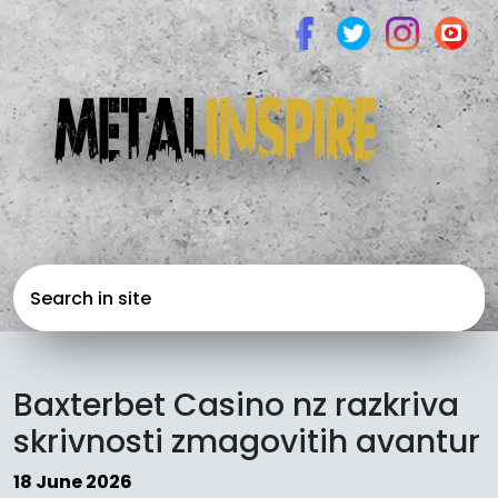
Baxterbet Casino nz razkriva
skrivnosti zmagovitih avantur
18 June 2026