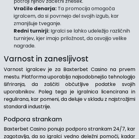
potroji njihov začetni znesek.
Vračilo denarja:
Ta promocija omogoča
igralcem, da si povrnejo del svojih izgub, kar
zmanjšuje tveganje.
Redni turnirji:
Igralci se lahko udeležijo različnih
turnirjev, kjer imajo priložnost, da osvojijo velike
nagrade.
Varnost in zanesljivost
Varnost igralcev je za Baxterbet Casino na prvem
mestu. Platforma uporablja najsodobnejšo tehnologijo
šifriranja, da zaščiti občutljive podatke svojih
uporabnikov. Poleg tega je igralnica licencirana in
regulirana, kar pomeni, da deluje v skladu z najstrožjimi
standardi industrije.
Podpora strankam
Baxterbet Casino ponuja podporo strankam 24/7, kar
zagotavlja, da so igralci vedno deležni pomoči, kadar