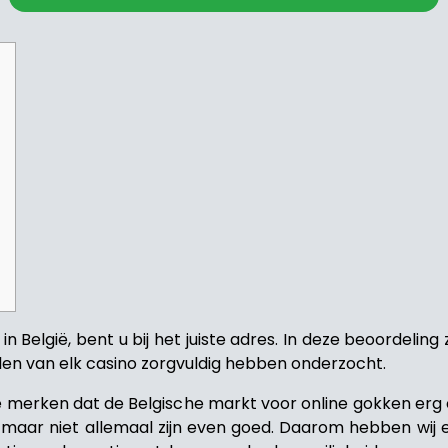
n België, bent u bij het juiste adres. In deze beoordeling z
len van elk casino zorgvuldig hebben onderzocht.
 merken dat de Belgische markt voor online gokken erg comp
 maar niet allemaal zijn even goed. Daarom hebben wij 