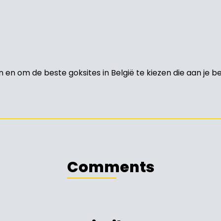
en en om de beste goksites in België te kiezen die aan je 
Comments