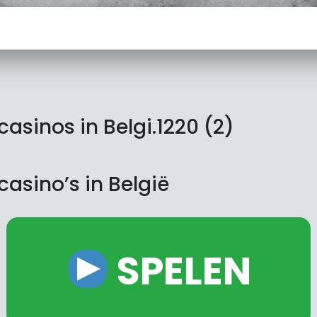
asinos in Belgi.1220 (2)
casino’s in België
SPELEN