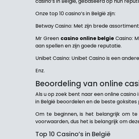
casino’s in België, gebaseerd op hun reput
Onze top 10 casino’s in België zijn:
Betway Casino: Met zijn brede assortiment
Mr Green
casino online belgie
Casino: M
aan spellen en zijn goede reputatie.
Unibet Casino: Unibet Casino is een andere
Enz.
Beoordeling van online casi
Als u op zoek bent naar een online casino in 
in België beoordelen en de beste goksites
Om te beginnen, is het belangrijk om te 
voorwaarden, dus het is belangrijk om deze
Top 10 Casino’s in België