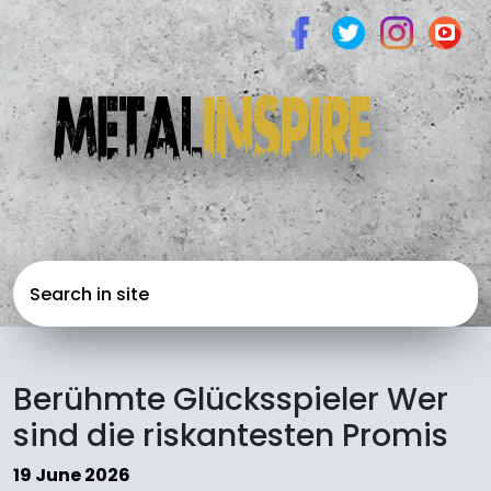
Berühmte Glücksspieler Wer
sind die riskantesten Promis
19 June 2026