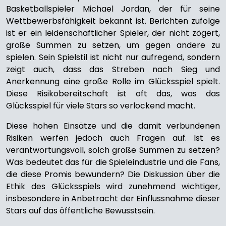
Basketballspieler Michael Jordan, der für seine
Wettbewerbsfähigkeit bekannt ist. Berichten zufolge
ist er ein leidenschaftlicher Spieler, der nicht zögert,
große Summen zu setzen, um gegen andere zu
spielen. Sein Spielstil ist nicht nur aufregend, sondern
zeigt auch, dass das Streben nach Sieg und
Anerkennung eine große Rolle im Glücksspiel spielt.
Diese Risikobereitschaft ist oft das, was das
Glücksspiel für viele Stars so verlockend macht.
Diese hohen Einsätze und die damit verbundenen
Risiken werfen jedoch auch Fragen auf. Ist es
verantwortungsvoll, solch große Summen zu setzen?
Was bedeutet das für die Spieleindustrie und die Fans,
die diese Promis bewundern? Die Diskussion über die
Ethik des Glücksspiels wird zunehmend wichtiger,
insbesondere in Anbetracht der Einflussnahme dieser
Stars auf das öffentliche Bewusstsein.