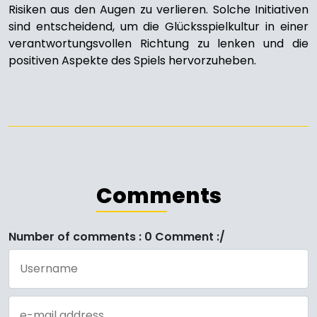
Risiken aus den Augen zu verlieren. Solche Initiativen
sind entscheidend, um die Glücksspielkultur in einer
verantwortungsvollen Richtung zu lenken und die
positiven Aspekte des Spiels hervorzuheben.
Comments
Number of comments : 0 Comment :/