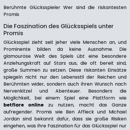
Berühmte Glücksspieler Wer sind die riskantesten
Promis
Die Faszination des Glücksspiels unter
Promis
Glücksspiel zieht seit jeher viele Menschen an, und
Prominente bilden da keine Ausnahme. Die
glamouröse Welt des Spiels übt eine besondere
Anziehungskraft auf Stars aus, die oft bereit sind,
große Summen zu setzen. Diese riskanten Einsätze
spiegeln nicht nur den Lebensstil der Reichen und
Berühmten wider, sondern auch ihren Wunsch nach
Nervenkitzel und Abenteuer. Besonders die
Möglichkeit, bei einem Spiel eine Plattform wie
betflare online
zu nutzen, macht das Ganze
aufregender. Promis wie Ben Affleck und Michael
Jordan sind bekannt dafür, dass sie große Risiken
eingehen, was ihre Faszination für das Glücksspiel nur