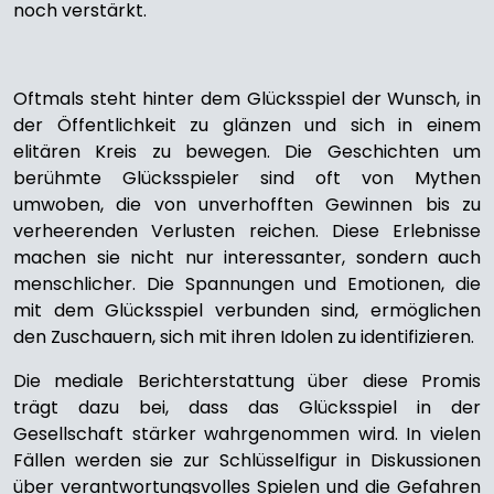
noch verstärkt.
Oftmals steht hinter dem Glücksspiel der Wunsch, in
der Öffentlichkeit zu glänzen und sich in einem
elitären Kreis zu bewegen. Die Geschichten um
berühmte Glücksspieler sind oft von Mythen
umwoben, die von unverhofften Gewinnen bis zu
verheerenden Verlusten reichen. Diese Erlebnisse
machen sie nicht nur interessanter, sondern auch
menschlicher. Die Spannungen und Emotionen, die
mit dem Glücksspiel verbunden sind, ermöglichen
den Zuschauern, sich mit ihren Idolen zu identifizieren.
Die mediale Berichterstattung über diese Promis
trägt dazu bei, dass das Glücksspiel in der
Gesellschaft stärker wahrgenommen wird. In vielen
Fällen werden sie zur Schlüsselfigur in Diskussionen
über verantwortungsvolles Spielen und die Gefahren