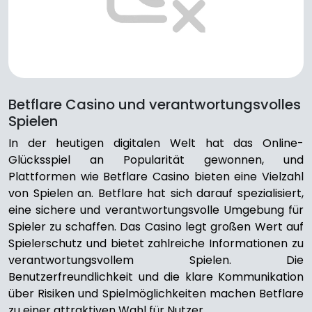
Betflare Casino und verantwortungsvolles
Spielen
In der heutigen digitalen Welt hat das Online-
Glücksspiel an Popularität gewonnen, und
Plattformen wie Betflare Casino bieten eine Vielzahl
von Spielen an. Betflare hat sich darauf spezialisiert,
eine sichere und verantwortungsvolle Umgebung für
Spieler zu schaffen. Das Casino legt großen Wert auf
Spielerschutz und bietet zahlreiche Informationen zu
verantwortungsvollem Spielen. Die
Benutzerfreundlichkeit und die klare Kommunikation
über Risiken und Spielmöglichkeiten machen Betflare
zu einer attraktiven Wahl für Nutzer.