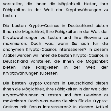
vorstellen, die Ihnen die Möglichkeit bieten, Ihre
Fähigkeiten in der Welt der Kryptowährungen zu
testen.
Die besten Krypto-Casinos in Deutschland bieten
Ihnen die Möglichkeit, Ihre Fähigkeiten in der Welt der
Kryptowährungen zu testen und Ihre Gewinne zu
maximieren. Doch was, wenn Sie sich für die
anonymen Krypto-Casinos interessieren? In diesem
Artikel werden wir Ihnen die besten Krypto-Casinos in
Deutschland vorstellen, die Ihnen die Möglichkeit
bieten, Ihre Fähigkeiten in der Welt der
Kryptowährungen zu testen.
Die besten Krypto-Casinos in Deutschland bieten
Ihnen die Möglichkeit, Ihre Fähigkeiten in der Welt der
Kryptowährungen zu testen und Ihre Gewinne zu
maximieren. Doch was, wenn Sie sich für die Krypto-
Casinos mit Bonus interessieren? In diesem Artikel