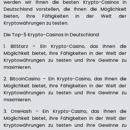
werden wir Ihnen die besten Krypto-Casinos in
Deutschland vorstellen, die Ihnen die Möglichkeit
bieten, Ihre Fähigkeiten in der Welt der
Kryptowährungen zu testen.
Die Top-5 Krypto-Casinos in Deutschland:
1. BitStarz – Ein Krypto-Casino, das Ihnen die
Möglichkeit bietet, Ihre Fähigkeiten in der Welt der
Kryptowährungen zu testen und Ihre Gewinne zu
maximieren.
2. BitcoinCasino – Ein Krypto-Casino, das Ihnen die
Möglichkeit bietet, Ihre Fähigkeiten in der Welt der
Kryptowährungen zu testen und Ihre Gewinne zu
maximieren.
3. OneHash – Ein Krypto-Casino, das Ihnen die
Möglichkeit bietet, Ihre Fähigkeiten in der Welt der
Kryptowährungen zu testen und Ihre Gewinne zu