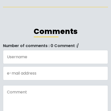
Comments
Number of comments : 0 Comment :/