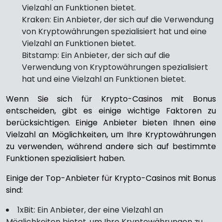
Vielzahl an Funktionen bietet.
Kraken: Ein Anbieter, der sich auf die Verwendung
von Kryptowährungen spezialisiert hat und eine
Vielzahl an Funktionen bietet.
Bitstamp: Ein Anbieter, der sich auf die
Verwendung von Kryptowährungen spezialisiert
hat und eine Vielzahl an Funktionen bietet.
Wenn Sie sich für Krypto-Casinos mit Bonus
entscheiden, gibt es einige wichtige Faktoren zu
berücksichtigen. Einige Anbieter bieten Ihnen eine
Vielzahl an Möglichkeiten, um Ihre Kryptowährungen
zu verwenden, während andere sich auf bestimmte
Funktionen spezialisiert haben.
Einige der Top-Anbieter für Krypto-Casinos mit Bonus
sind:
1xBit: Ein Anbieter, der eine Vielzahl an
Möglichkeiten bietet, um Ihre Kryptowährungen zu