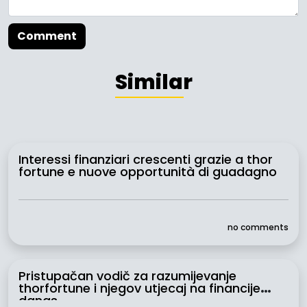
Comment
Similar
Interessi finanziari crescenti grazie a thor
fortune e nuove opportunità di guadagno
no comments
Pristupačan vodič za razumijevanje
thorfortune i njegov utjecaj na financije
danas