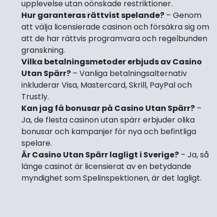
upplevelse utan oönskade restriktioner.
Hur garanteras rättvist spelande?
– Genom
att välja licensierade casinon och försäkra sig om
att de har rättvis programvara och regelbunden
granskning.
Vilka betalningsmetoder erbjuds av Casino
Utan Spärr?
– Vanliga betalningsalternativ
inkluderar Visa, Mastercard, Skrill, PayPal och
Trustly.
Kan jag få bonusar på Casino Utan Spärr?
–
Ja, de flesta casinon utan spärr erbjuder olika
bonusar och kampanjer för nya och befintliga
spelare.
Är Casino Utan Spärr lagligt i Sverige?
– Ja, så
länge casinot är licensierat av en betydande
myndighet som Spelinspektionen, är det lagligt.