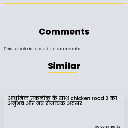
Comments
This article is closed to comments.
Similar
आधुनिक तकनीक के साथ chicken road 2 का
अनुभव और नए रोमांचक अवसर
no comments