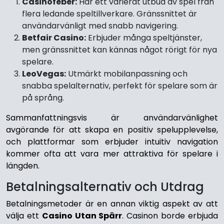
Casinofeber:
Har ett varierat utbud av spel från
flera ledande speltillverkare. Gränssnittet är
användarvänligt med snabb navigering.
Betfair Casino:
Erbjuder många speltjänster,
men gränssnittet kan kännas något rörigt för nya
spelare.
LeoVegas:
Utmärkt mobilanpassning och
snabba spelalternativ, perfekt för spelare som är
på språng.
Sammanfattningsvis är användarvänlighet
avgörande för att skapa en positiv spelupplevelse,
och plattformar som erbjuder intuitiv navigation
kommer ofta att vara mer attraktiva för spelare i
längden.
Betalningsalternativ och Utdrag
Betalningsmetoder är en annan viktig aspekt av att
välja ett
Casino Utan Spärr
. Casinon borde erbjuda