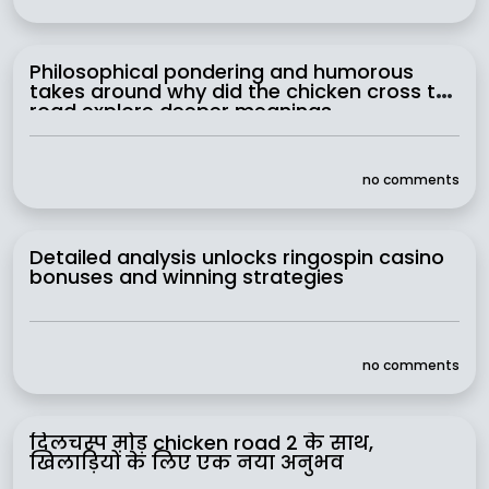
Philosophical pondering and humorous
takes around why did the chicken cross the
road explore deeper meanings
no comments
Detailed analysis unlocks ringospin casino
bonuses and winning strategies
no comments
दिलचस्प मोड़ chicken road 2 के साथ,
खिलाड़ियों के लिए एक नया अनुभव