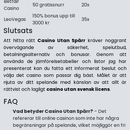
Betfair
50 gratissnurr
20x
Casino
150% bonus upp till
LeoVegas
35x
3000 kr
Slutsats
Att hitta rätt
Casino Utan Spärr
kräver noggrant
övervägande av säkerhet, spelutbud,
betalningsalternativ och bonusar. Genom att
använda de jämförelsetabeller och listor jag har
presenterat kan du fatta ett informerat beslut och
välja det casino som passar dig bäst. Målet är att
njuta av ditt spelande med känslan av att allt är
rättvist och lagligt
casino utan svensk licens
.
FAQ
Vad betyder Casino Utan Spärr?
– Det
refererar till online casinon som inte har några
begränsningar på spelande, vilket möjliggör en fri