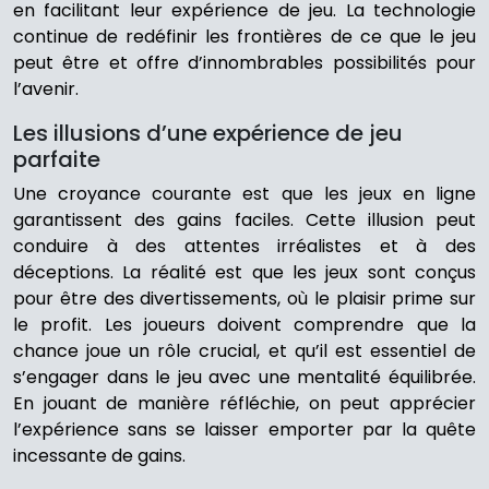
en facilitant leur expérience de jeu. La technologie
continue de redéfinir les frontières de ce que le jeu
peut être et offre d’innombrables possibilités pour
l’avenir.
Les illusions d’une expérience de jeu
parfaite
Une croyance courante est que les jeux en ligne
garantissent des gains faciles. Cette illusion peut
conduire à des attentes irréalistes et à des
déceptions. La réalité est que les jeux sont conçus
pour être des divertissements, où le plaisir prime sur
le profit. Les joueurs doivent comprendre que la
chance joue un rôle crucial, et qu’il est essentiel de
s’engager dans le jeu avec une mentalité équilibrée.
En jouant de manière réfléchie, on peut apprécier
l’expérience sans se laisser emporter par la quête
incessante de gains.