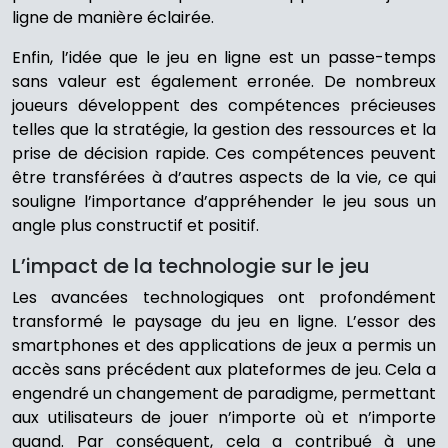
ligne de manière éclairée.
Enfin, l’idée que le jeu en ligne est un passe-temps
sans valeur est également erronée. De nombreux
joueurs développent des compétences précieuses
telles que la stratégie, la gestion des ressources et la
prise de décision rapide. Ces compétences peuvent
être transférées à d’autres aspects de la vie, ce qui
souligne l’importance d’appréhender le jeu sous un
angle plus constructif et positif.
L’impact de la technologie sur le jeu
Les avancées technologiques ont profondément
transformé le paysage du jeu en ligne. L’essor des
smartphones et des applications de jeux a permis un
accès sans précédent aux plateformes de jeu. Cela a
engendré un changement de paradigme, permettant
aux utilisateurs de jouer n’importe où et n’importe
quand. Par conséquent, cela a contribué à une