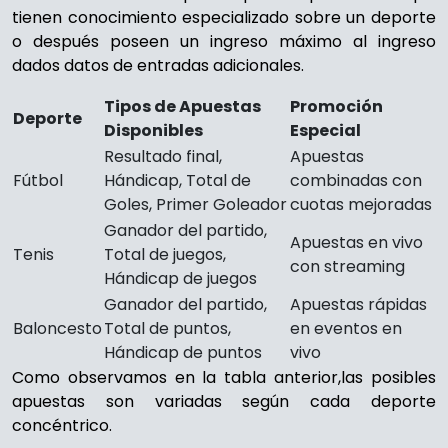
tienen conocimiento especializado sobre un deporte
o después poseen un ingreso máximo al ingreso
dados datos de entradas adicionales.
Tipos de Apuestas
Promoción
Deporte
Disponibles
Especial
Resultado final,
Apuestas
Fútbol
Hándicap, Total de
combinadas con
Goles, Primer Goleador
cuotas mejoradas
Ganador del partido,
Apuestas en vivo
Tenis
Total de juegos,
con streaming
Hándicap de juegos
Ganador del partido,
Apuestas rápidas
Baloncesto
Total de puntos,
en eventos en
Hándicap de puntos
vivo
Como observamos en la tabla anterior,las posibles
apuestas son variadas según cada deporte
concéntrico.