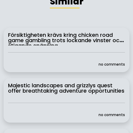
Similar
Försiktigheten krävs kring chicken road
game gambling trots lockande vinster och
stigande spänning
no comments
Majestic landscapes and grizzlys quest
offer breathtaking adventure opportunities
no comments