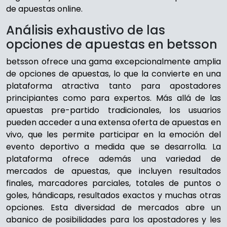
de apuestas online.
Análisis exhaustivo de las
opciones de apuestas en betsson
betsson ofrece una gama excepcionalmente amplia
de opciones de apuestas, lo que la convierte en una
plataforma atractiva tanto para apostadores
principiantes como para expertos. Más allá de las
apuestas pre-partido tradicionales, los usuarios
pueden acceder a una extensa oferta de apuestas en
vivo, que les permite participar en la emoción del
evento deportivo a medida que se desarrolla. La
plataforma ofrece además una variedad de
mercados de apuestas, que incluyen resultados
finales, marcadores parciales, totales de puntos o
goles, hándicaps, resultados exactos y muchas otras
opciones. Esta diversidad de mercados abre un
abanico de posibilidades para los apostadores y les