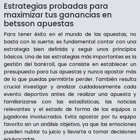
Estrategias probadas para
maximizar tus ganancias en
betsson apuestas
Para tener éxito en el mundo de las apuestas, no
basta con la suerte; es fundamental contar con una
estrategia bien definida y seguir unos principios
básicos. Una de las estrategias más importantes es la
gestión del bankroll, que consiste en establecer un
presupuesto para tus apuestas y nunca apostar más
de lo que puedas permitirte perder. También resulta
crucial investigar y analizar cuidadosamente cada
evento deportivo antes de realizar una apuesta y
familiarizarse con las estadísticas, las noticias
relevantes y el estado de forma de los equipos o
jugadores involucrados. Evita apostar por tu equipo
favorito sin un análisis objetivo, ya que las emociones
pueden nublar tu juicio y llevarte a tomar decisiones
equivocadas.