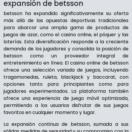
expansión de betsson
betsson ha expandido significativamente su oferta
más allá de las apuestas deportivas tradicionales
para abarcar una amplia gama de productos de
juegos de azar, como el casino online, el póquer y las
loterías. Esta diversificación responde a la creciente
demanda de los jugadores y consolida la posición de
betsson como un proveedor integral de
entretenimiento en línea. El casino online de betsson
ofrece una selección variada de juegos, incluyendo
tragamonedas, ruleta, blackjack y baccarat, con
opciones tanto para principiantes como para
jugadores experimentados. La plataforma también
ofrece una experiencia de juego móvil optimizada,
permitiendo a los usuarios disfrutar de sus juegos
favoritos en cualquier momento y lugar.
La expansión continua de betsson, sumada a sus
sólidas medidas de seguridad y su compromiso con la