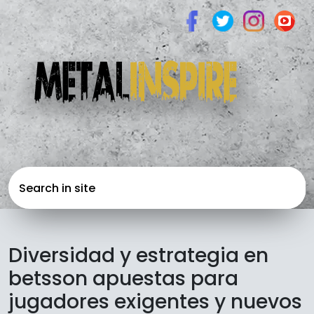
Diversidad y estrategia en
betsson apuestas para
jugadores exigentes y nuevos