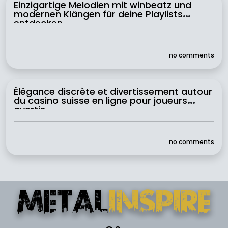
Einzigartige Melodien mit winbeatz und
modernen Klängen für deine Playlists
entdecken
no comments
Élégance discrète et divertissement autour
du casino suisse en ligne pour joueurs
avertis
no comments