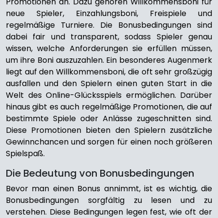
Promotionen an. Dazu gehören Willkommensboni für
neue Spieler, Einzahlungsboni, Freispiele und
regelmäßige Turniere. Die Bonusbedingungen sind
dabei fair und transparent, sodass Spieler genau
wissen, welche Anforderungen sie erfüllen müssen,
um ihre Boni auszuzahlen. Ein besonderes Augenmerk
liegt auf den Willkommensboni, die oft sehr großzügig
ausfallen und den Spielern einen guten Start in die
Welt des Online-Glücksspiels ermöglichen. Darüber
hinaus gibt es auch regelmäßige Promotionen, die auf
bestimmte Spiele oder Anlässe zugeschnitten sind.
Diese Promotionen bieten den Spielern zusätzliche
Gewinnchancen und sorgen für einen noch größeren
Spielspaß.
Die Bedeutung von Bonusbedingungen
Bevor man einen Bonus annimmt, ist es wichtig, die
Bonusbedingungen sorgfältig zu lesen und zu
verstehen. Diese Bedingungen legen fest, wie oft der