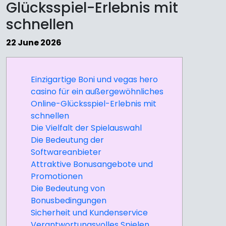
Glücksspiel-Erlebnis mit
schnellen
22 June 2026
Einzigartige Boni und vegas hero
casino für ein außergewöhnliches
Online-Glücksspiel-Erlebnis mit
schnellen
Die Vielfalt der Spielauswahl
Die Bedeutung der
Softwareanbieter
Attraktive Bonusangebote und
Promotionen
Die Bedeutung von
Bonusbedingungen
Sicherheit und Kundenservice
Verantwortungsvolles Spielen