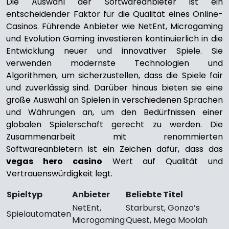
Die Auswahl der Softwareanbieter ist ein
entscheidender Faktor für die Qualität eines Online-
Casinos. Führende Anbieter wie NetEnt, Microgaming
und Evolution Gaming investieren kontinuierlich in die
Entwicklung neuer und innovativer Spiele. Sie
verwenden modernste Technologien und
Algorithmen, um sicherzustellen, dass die Spiele fair
und zuverlässig sind. Darüber hinaus bieten sie eine
große Auswahl an Spielen in verschiedenen Sprachen
und Währungen an, um den Bedürfnissen einer
globalen Spielerschaft gerecht zu werden. Die
Zusammenarbeit mit renommierten
Softwareanbietern ist ein Zeichen dafür, dass das
vegas hero casino
Wert auf Qualität und
Vertrauenswürdigkeit legt.
Spieltyp
Anbieter
Beliebte Titel
NetEnt,
Starburst, Gonzo’s
Spielautomaten
Microgaming
Quest, Mega Moolah