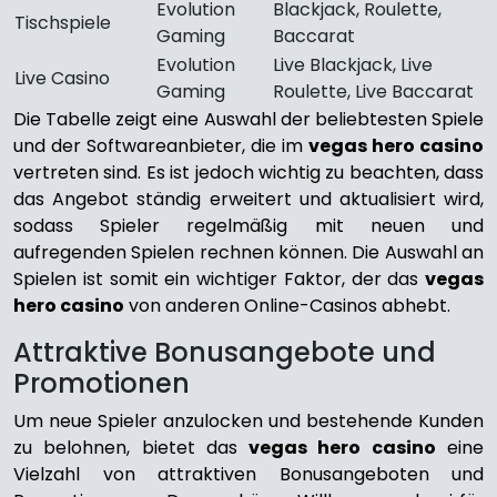
Evolution
Blackjack, Roulette,
Tischspiele
Gaming
Baccarat
Evolution
Live Blackjack, Live
Live Casino
Gaming
Roulette, Live Baccarat
Die Tabelle zeigt eine Auswahl der beliebtesten Spiele
und der Softwareanbieter, die im
vegas hero casino
vertreten sind. Es ist jedoch wichtig zu beachten, dass
das Angebot ständig erweitert und aktualisiert wird,
sodass Spieler regelmäßig mit neuen und
aufregenden Spielen rechnen können. Die Auswahl an
Spielen ist somit ein wichtiger Faktor, der das
vegas
hero casino
von anderen Online-Casinos abhebt.
Attraktive Bonusangebote und
Promotionen
Um neue Spieler anzulocken und bestehende Kunden
zu belohnen, bietet das
vegas hero casino
eine
Vielzahl von attraktiven Bonusangeboten und