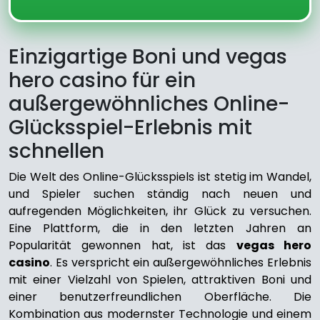
Einzigartige Boni und vegas
hero casino für ein
außergewöhnliches Online-
Glücksspiel-Erlebnis mit
schnellen
Die Welt des Online-Glücksspiels ist stetig im Wandel,
und Spieler suchen ständig nach neuen und
aufregenden Möglichkeiten, ihr Glück zu versuchen.
Eine Plattform, die in den letzten Jahren an
Popularität gewonnen hat, ist das
vegas hero
casino
. Es verspricht ein außergewöhnliches Erlebnis
mit einer Vielzahl von Spielen, attraktiven Boni und
einer benutzerfreundlichen Oberfläche. Die
Kombination aus modernster Technologie und einem