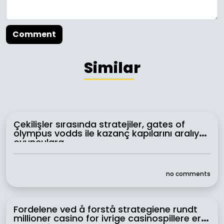
Comment
Similar
Çekilişler sırasında stratejiler, gates of
olympus vodds ile kazanç kapılarını aralıyor
oyunculara
no comments
Fordelene ved å forstå strategiene rundt
millioner casino for ivrige casinospillere er