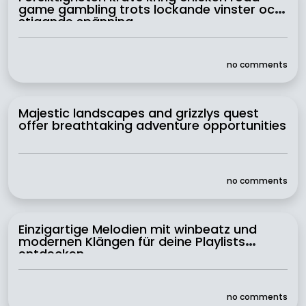
game gambling trots lockande vinster och
stigande spänning
no comments
Majestic landscapes and grizzlys quest
offer breathtaking adventure opportunities
no comments
Einzigartige Melodien mit winbeatz und
modernen Klängen für deine Playlists
entdecken
no comments