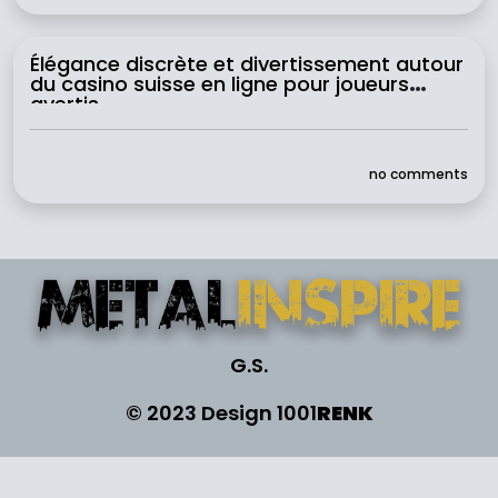
Élégance discrète et divertissement autour
du casino suisse en ligne pour joueurs
avertis
no comments
G.S.
© 2023 Design
1001
RENK