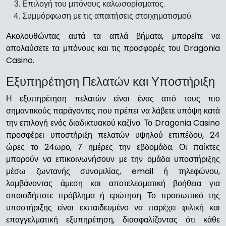
Επιλογή του μπόνους καλωσορίσματος.
Συμμόρφωση με τις απαιτήσεις στοιχηματισμού.
Ακολουθώντας αυτά τα απλά βήματα, μπορείτε να
απολαύσετε τα μπόνους και τις προσφορές του Dragonia
Casino.
Εξυπηρέτηση Πελατών και Υποστήριξη
Η εξυπηρέτηση πελατών είναι ένας από τους πιο
σημαντικούς παράγοντες που πρέπει να λάβετε υπόψη κατά
την επιλογή ενός διαδικτυακού καζίνο. Το Dragonia Casino
προσφέρει υποστήριξη πελατών υψηλού επιπέδου, 24
ώρες το 24ωρο, 7 ημέρες την εβδομάδα. Οι παίκτες
μπορούν να επικοινωνήσουν με την ομάδα υποστήριξης
μέσω ζωντανής συνομιλίας, email ή τηλεφώνου,
λαμβάνοντας άμεση και αποτελεσματική βοήθεια για
οποιοδήποτε πρόβλημα ή ερώτηση. Το προσωπικό της
υποστήριξης είναι εκπαιδευμένο να παρέχει φιλική και
επαγγελματική εξυπηρέτηση, διασφαλίζοντας ότι κάθε