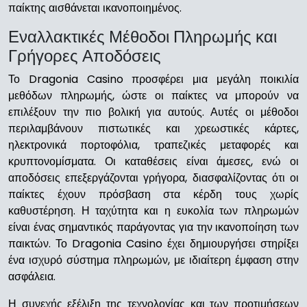
παίκτης αισθάνεται ικανοποιημένος.
Εναλλακτικές Μέθοδοι Πληρωμής και
Γρήγορες Αποδόσεις
Το Dragonia Casino προσφέρει μια μεγάλη ποικιλία
μεθόδων πληρωμής, ώστε οι παίκτες να μπορούν να
επιλέξουν την πιο βολική για αυτούς. Αυτές οι μέθοδοι
περιλαμβάνουν πιστωτικές και χρεωστικές κάρτες,
ηλεκτρονικά πορτοφόλια, τραπεζικές μεταφορές και
κρυπτονομίσματα. Οι καταθέσεις είναι άμεσες, ενώ οι
αποδόσεις επεξεργάζονται γρήγορα, διασφαλίζοντας ότι οι
παίκτες έχουν πρόσβαση στα κέρδη τους χωρίς
καθυστέρηση. Η ταχύτητα και η ευκολία των πληρωμών
είναι ένας σημαντικός παράγοντας για την ικανοποίηση των
παικτών. Το Dragonia Casino έχει δημιουργήσει στηρίξει
ένα ισχυρό σύστημα πληρωμών, με ιδιαίτερη έμφαση στην
ασφάλεια.
Η συνεχής εξέλιξη της τεχνολογίας και των προτιμήσεων