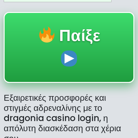
Παίξε
Εξαιρετικές προσφορές και
στιγμές αδρεναλίνης με το
dragonia casino login, η
απόλυτη διασκέδαση στα χέρια