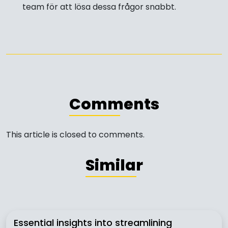
team för att lösa dessa frågor snabbt.
Comments
This article is closed to comments.
Similar
Essential insights into streamlining