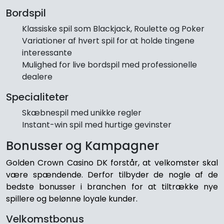
Bordspil
Klassiske spil som Blackjack, Roulette og Poker
Variationer af hvert spil for at holde tingene
interessante
Mulighed for live bordspil med professionelle
dealere
Specialiteter
Skæbnespil med unikke regler
Instant-win spil med hurtige gevinster
Bonusser og Kampagner
Golden Crown Casino DK forstår, at velkomster skal
være spændende. Derfor tilbyder de nogle af de
bedste bonusser i branchen for at tiltrække nye
spillere og belønne loyale kunder.
Velkomstbonus