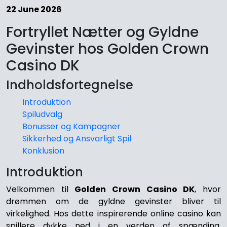
22 June 2026
Fortryllet Nætter og Gyldne
Gevinster hos Golden Crown
Casino DK
Indholdsfortegnelse
Introduktion
Spiludvalg
Bonusser og Kampagner
Sikkerhed og Ansvarligt Spil
Konklusion
Introduktion
Velkommen til
Golden Crown Casino DK
, hvor
drømmen om de gyldne gevinster bliver til
virkelighed. Hos dette inspirerende online casino kan
spillere dykke ned i en verden af spænding,