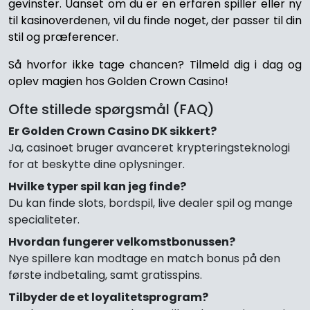
gevinster. Uanset om du er en erfaren spiller eller ny
til kasinoverdenen, vil du finde noget, der passer til din
stil og præferencer.
Så hvorfor ikke tage chancen? Tilmeld dig i dag og
oplev magien hos
Golden Crown Casino
!
Ofte stillede spørgsmål (FAQ)
Er Golden Crown Casino DK sikkert?
Ja, casinoet bruger avanceret krypteringsteknologi
for at beskytte dine oplysninger.
Hvilke typer spil kan jeg finde?
Du kan finde slots, bordspil, live dealer spil og mange
specialiteter.
Hvordan fungerer velkomstbonussen?
Nye spillere kan modtage en match bonus på den
første indbetaling, samt gratisspins.
Tilbyder de et loyalitetsprogram?