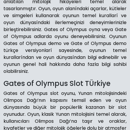
anlatılan mitolojik hikayeleri temel alarak
tasarlanmıştır. Oyun, oyun alaníndaki açarlar, kütleler
ve simgeleri kullanarak oyunun temel kurallarí ve
oyun dünyasíndaki ilerlemeçinizi deneyimlerinizle
birleştirebilirsiniz. Gates of Olympus oyna veya Gate
of Olympus adlarda oyunu deneyebilirsiniz. Oyunun
Gates of Olympus demo ve Gate of Olympus demo
türkçe versiyonlarí sayesinde, oyunun temel
kurallaríndan ve oyun dünyasíndan bilgi edinebilir ve
oyunun genel hali hakkında daha fazla bilgi sahibi
olabilirsiniz.
Gates of Olympus Slot TÜrkiye
Gates of Olympus slot oyunu, Yunan mitolojisindeki
Olimpos Dağı’nın kapısını temsil eden ve oyun
dünyasında büyük bir popülerlik kazanan bir slot
oyunudur. Oyun, klasik Yunan mitolojisini temel alarak,
kullanıcıları Olimpos Dağı’na taşır ve oraklar,
kıyafetler ve diğer mitolojik öğelerle dolu bir atmosfer