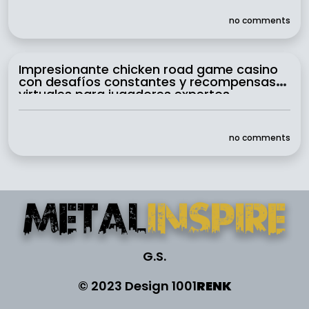
no comments
Impresionante chicken road game casino
con desafíos constantes y recompensas
virtuales para jugadores expertos
no comments
G.S.
© 2023 Design
1001
RENK