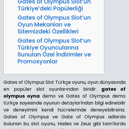
Gates of Olympus Slot’un
Türkiye’deki Popülerliği
Gates of Olympus Slot’un
Oyun Mekanları ve
Sitemizdeki Özellikleri
Gates of Olympus Slot’un
Türkiye Oyuncularına
Sunulan Özel İndirimler ve
Promosyonlar
Gates of Olympus Slot Türkçe oyunu, oyun dünyasında
en popüler slot oyunlarından biridir.
gates of
olympus oyna
demo ve Gates of Olympus demo
türkçe sayesinde oyunun detaylarîndan bilgi edinebilir
ve deneyimini kendi hücrelerinde deneyebilirsiniz.
Gates of Olympus ve Gate of Olympus adlarda
bulunan bu slot oyunu, Hades ve Zeus gibi tanrílarda