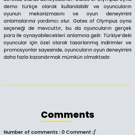
demo türkçe olarak kullanılabilir ve oyuncuların
oyunun mekanizmasını ve oyun deneyimini
anlamalarına yardımcı olur. Gates of Olympus oyna
seçeneği de mevcuttır, bu da oyuncuların gerçek
para ile oynayabilecekleri anlamına gelir. Türkiye’deki
oyuncular için özel olarak tasarlanmış indirimler ve
promosyonlar sayesinde, oyuncuların oyun deneyimini
daha fazla kazandırmak mümkün olmaktadır.
Comments
Number of comments : 0 Comment :/