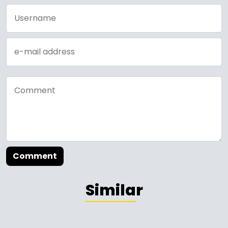
Comment
Similar