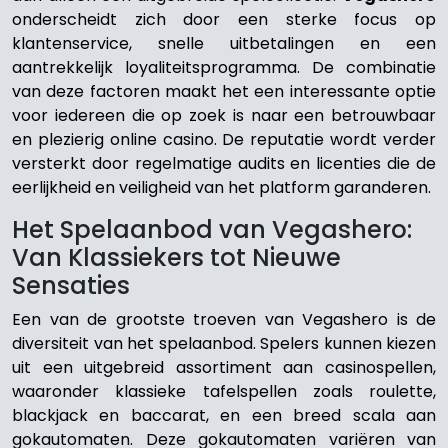
onderscheidt zich door een sterke focus op
klantenservice, snelle uitbetalingen en een
aantrekkelijk loyaliteitsprogramma. De combinatie
van deze factoren maakt het een interessante optie
voor iedereen die op zoek is naar een betrouwbaar
en plezierig online casino. De reputatie wordt verder
versterkt door regelmatige audits en licenties die de
eerlijkheid en veiligheid van het platform garanderen.
Het Spelaanbod van Vegashero:
Van Klassiekers tot Nieuwe
Sensaties
Een van de grootste troeven van Vegashero is de
diversiteit van het spelaanbod. Spelers kunnen kiezen
uit een uitgebreid assortiment aan casinospellen,
waaronder klassieke tafelspellen zoals roulette,
blackjack en baccarat, en een breed scala aan
gokautomaten. Deze gokautomaten variëren van