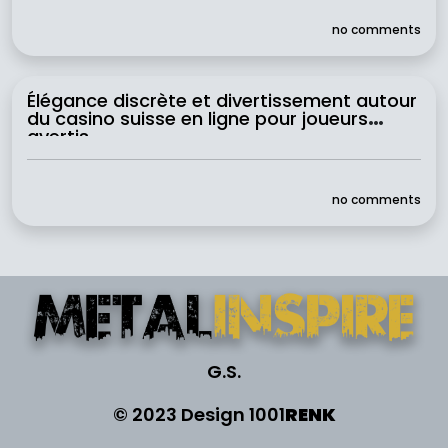
no comments
Élégance discrète et divertissement autour
du casino suisse en ligne pour joueurs
avertis
no comments
G.S.
© 2023 Design
1001
RENK