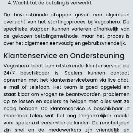
Wacht tot de betaling is verwerkt.
De bovenstaande stappen geven een algemeen
overzicht van het stortingsproces bij Vegashero. De
specifieke stappen kunnen variëren afhankelijk van
de gekozen betalingsmethode, maar het proces is
over het algemeen eenvoudig en gebruiksvriendelijk.
Klantenservice en Ondersteuning
Vegashero biedt een uitstekende klantenservice die
24/7 beschikbaar is. Spelers kunnen contact
opnemen met het klantenserviceteam via live chat,
e-mail of telefoon. Het team is goed opgeleid en
staat klaar om vragen te beantwoorden, problemen
op te lossen en spelers te helpen met alles wat ze
nodig hebben. De klantenservice is beschikbaar in
meerdere talen, wat het nog toegankelijker maakt
voor spelers uit verschillende landen. De reactietijden
zijn snel en de medewerkers zijn vriendelijk en