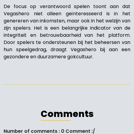
De focus op verantwoord spelen toont aan dat
Vegashero niet alleen geïnteresseerd is in het
genereren van inkomsten, maar ook in het welzijn van
zijn spelers. Het is een belangrijke indicator van de
integriteit en betrouwbaarheid van het platform.
Door spelers te ondersteunen bij het beheersen van
hun speelgedrag, draagt Vegashero bij aan een
gezondere en duurzamere gokcultuur.
Comments
Number of comments : 0 Comment :/