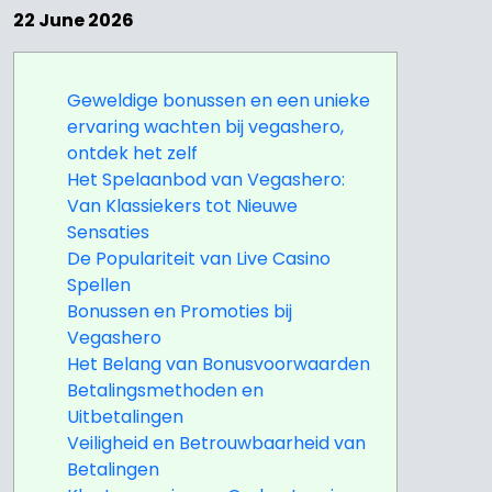
22 June 2026
Geweldige bonussen en een unieke
ervaring wachten bij vegashero,
ontdek het zelf
Het Spelaanbod van Vegashero:
Van Klassiekers tot Nieuwe
Sensaties
De Populariteit van Live Casino
Spellen
Bonussen en Promoties bij
Vegashero
Het Belang van Bonusvoorwaarden
Betalingsmethoden en
Uitbetalingen
Veiligheid en Betrouwbaarheid van
Betalingen