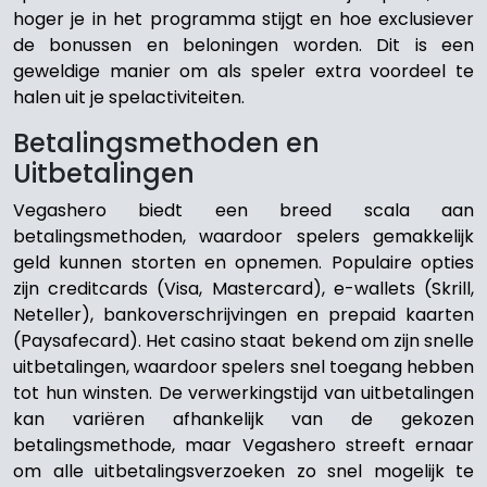
hoger je in het programma stijgt en hoe exclusiever
de bonussen en beloningen worden. Dit is een
geweldige manier om als speler extra voordeel te
halen uit je spelactiviteiten.
Betalingsmethoden en
Uitbetalingen
Vegashero biedt een breed scala aan
betalingsmethoden, waardoor spelers gemakkelijk
geld kunnen storten en opnemen. Populaire opties
zijn creditcards (Visa, Mastercard), e-wallets (Skrill,
Neteller), bankoverschrijvingen en prepaid kaarten
(Paysafecard). Het casino staat bekend om zijn snelle
uitbetalingen, waardoor spelers snel toegang hebben
tot hun winsten. De verwerkingstijd van uitbetalingen
kan variëren afhankelijk van de gekozen
betalingsmethode, maar Vegashero streeft ernaar
om alle uitbetalingsverzoeken zo snel mogelijk te