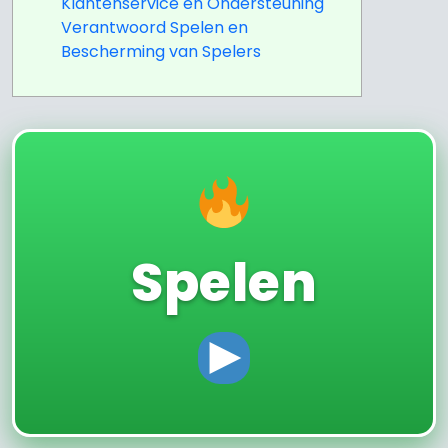
Klantenservice en Ondersteuning
Verantwoord Spelen en
Bescherming van Spelers
Spelen