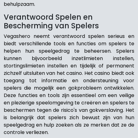
behulpzaam.
Verantwoord Spelen en
Bescherming van Spelers
Vegashero neemt verantwoord spelen serieus en
biedt verschillende tools en functies om spelers te
helpen hun speelgedrag te beheersen. Spelers
kunnen bijvoorbeeld inzetlimieten instellen,
stortingslimieten instellen en tijdelijk of permanent
zichzelf uitsluiten van het casino. Het casino biedt ook
toegang tot informatie en ondersteuning voor
spelers die mogelijk een gokprobleem ontwikkelen.
Deze functies en tools zijn essentieel om een veilige
en plezierige speelomgeving te creëren en spelers te
beschermen tegen de risico's van gokverslaving. Het
is belangrijk dat spelers zich bewust zijn van hun
speelgedrag en hulp zoeken als ze merken dat ze de
controle verliezen.