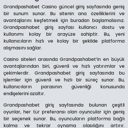
Grandpashabet Casino güncel giriş sayfasında geniş
bir sunum sunar. Bu sitenin ana özelliklerini ve
avantajlarını keşfetmek için buradan başlamalısınız.
Grandpashabet giriş sayfası kullanıcı dostu ve
kullanımı kolay bir arayüze sahiptir. Bu, yeni
kullanıcıların hızlı ve kolay bir şekilde platforma
alışmasını sağlar.
Casino siteleri arasında Grandpashabet’in en büyük
avantajlarından biri, güvenli ve hızlı yatırımlar ve
çekimlerdir. Grandpashabet giriş sayfasında bu
işlemler için güvenli ve hızlı bir süreç sunar. Bu,
kullanıcıların parasının güvenliği konusunda
endişelerini azaltır.
Grandpashabet giriş sayfasında bulunan çeşitli
oyunlar, her tür preferansı olan oyuncular için geniş
bir seçenek sunar. Bu, oyuncuların platforma bağlı
kalma ve tekrar oynama olasılığını artırır.