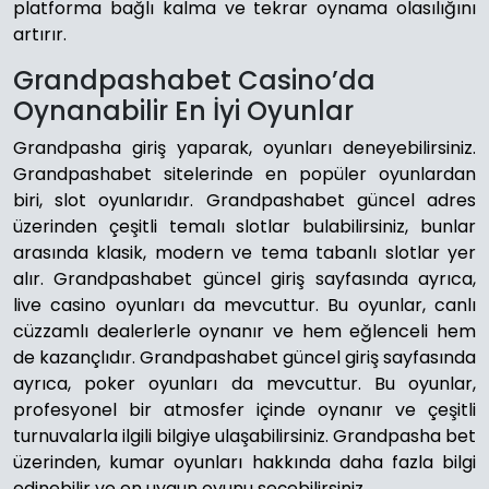
platforma bağlı kalma ve tekrar oynama olasılığını
artırır.
Grandpashabet Casino’da
Oynanabilir En İyi Oyunlar
Grandpasha giriş yaparak, oyunları deneyebilirsiniz.
Grandpashabet sitelerinde en popüler oyunlardan
biri, slot oyunlarıdır. Grandpashabet güncel adres
üzerinden çeşitli temalı slotlar bulabilirsiniz, bunlar
arasında klasik, modern ve tema tabanlı slotlar yer
alır. Grandpashabet güncel giriş sayfasında ayrıca,
live casino oyunları da mevcuttur. Bu oyunlar, canlı
cüzzamlı dealerlerle oynanır ve hem eğlenceli hem
de kazançlıdır. Grandpashabet güncel giriş sayfasında
ayrıca, poker oyunları da mevcuttur. Bu oyunlar,
profesyonel bir atmosfer içinde oynanır ve çeşitli
turnuvalarla ilgili bilgiye ulaşabilirsiniz. Grandpasha bet
üzerinden, kumar oyunları hakkında daha fazla bilgi
edinebilir ve en uygun oyunu seçebilirsiniz.