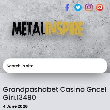
Grandpashabet Casino Gncel
Giri.13490
4 June 2026