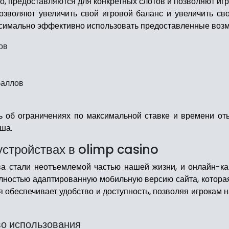
о, предоставляются для конкретных слотов и позволяют иг
озволяют увеличить свой игровой баланс и увеличить с
аксимально эффективно использовать предоставленные воз
ов
баллов
ь об ограничениях по максимальной ставке и времени от
ша.
устройствах в olimp casino
а стали неотъемлемой частью нашей жизни, и онлайн-каз
лностью адаптированную мобильную версию сайта, которая 
 обеспечивает удобство и доступность, позволяя игрокам 
во использования