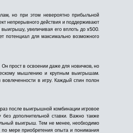
илам, но при этом невероятно прибыльной
кт непрерывного действия и поддерживают
к выигрышу, увеличивая его вплоть до x500.
дает потенциал для максимально возможного
 Он прост в освоении даже для новичков, но
гическому мышлению и крупным выигрышам.
вовлеченности в игру. Каждый спин полон
 раз после выигрышной комбинации игровое
у без дополнительной ставки. Важно также
альный выигрыш. Тем не менее, необходимо
их по мере приобретения опыта и понимания