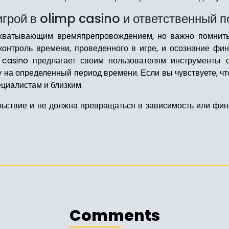
игрой в olimp casino и ответственный п
хватывающим времяпрепровождением, но важно помнить 
 контроль времени, проведенного в игре, и осознание 
casino предлагает своим пользователям инструменты с
ту на определенный период времени. Если вы чувствуете, ч
ециалистам и близким.
льствие и не должна превращаться в зависимость или фи
Comments