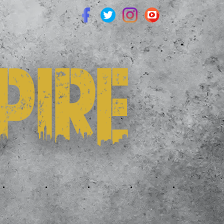
.
.
.
.
.