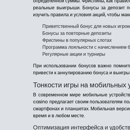
определенной суммы. Фриспины, как правил
реальные выигрыши. Бонусы за депозит п
изучить правила и условия акций, чтобы м
Приветственный бонус для новых игрок
Бонусы за повторные депозиты
Фриспины в популярных слотах
Программа лояльности с начислением 
Регулярные акции и турниры
При использовании бонусов важно помнит
привести к аннулированию бонуса и выигры
Тонкости игры на мобильных 
В современном мире мобильные устройств
casino предлагает своим пользователям по
смартфонах и планшетах. Мобильная версия
время и в любом месте.
Оптимизация интерфейса и удобст