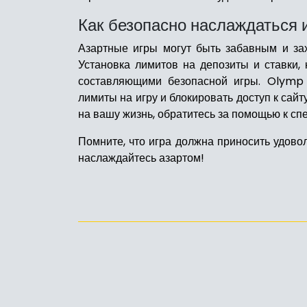
Как безопасно наслаждаться 
Азартные игры могут быть забавным и за
Установка лимитов на депозиты и ставки,
составляющими безопасной игры. Olymp 
лимиты на игру и блокировать доступ к сай
на вашу жизнь, обратитесь за помощью к сп
Помните, что игра должна приносить удово
наслаждайтесь азартом!