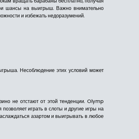
рокам вращать барабаны бесплатно, получая
вои шансы на выигрыш. Важно внимательно
можности и избежать недоразумений.
ыгрыша. Несоблюдение этих условий может
ино не отстают от этой тенденции. Olymp
позволяет играть в слоты и другие игры на
наслаждаться азартом и выигрывать в любое