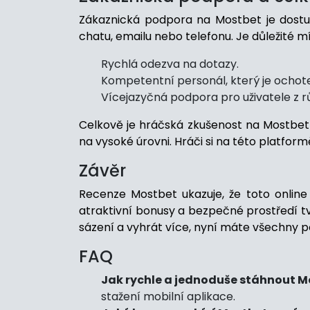
Zákaznická podpora na Mostbet je dostu
chatu, emailu nebo telefonu. Je důležité mí
Rychlá odezva na dotazy.
Kompetentní personál, který je ochot
Vícejazyčná podpora pro uživatele z 
Celkově je hráčská zkušenost na Mostbet v
na vysoké úrovni. Hráči si na této platfor
Závěr
Recenze Mostbet ukazuje, že toto online k
atraktivní bonusy a bezpečné prostředí tv
sázení a vyhrát více, nyní máte všechny p
FAQ
Jak rychle a jednoduše stáhnout M
stažení mobilní aplikace.