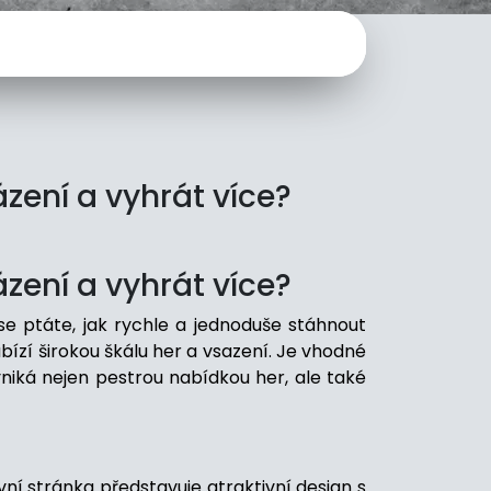
zení a vyhrát více?
zení a vyhrát více?
e ptáte, jak rychle a jednoduše stáhnout
bízí širokou škálu her a vsazení. Je vhodné
vyniká nejen pestrou nabídkou her, ale také
ní stránka představuje atraktivní design s