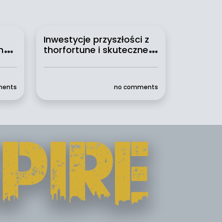
Inwestycje przyszłości z
ne
thorfortune i skuteczne
strategie finansowe dla
każdego
ments
no comments