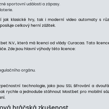
zné sportovní události a zápasy.
loterie.
í jak klasické hry, tak i moderní video automaty s růz
osiluje celkový herní zážitek.
et N.V., která má licenci od vlády Curacaa. Tato licenc
če. Zde jsou hlavní výhody této licence:
egulačního orgánu.
čnostní technologie, jako jsou SSL šifrování a dvoufá
Jak rychle a jednoduše stáhnout Mostbet pro mobilní s
ní.
ková hráčská zkušenost