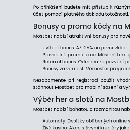
Po přihlášení budete mít přístup k různý
účet pomocí platného dokladu totožnosti. 
Bonusy a promo kódy na M
Mostbet nabízí atraktivní bonusy pro nové h
Uvítací bonus: Až 125% na první vklad.
Pravidelné promo akce: Měsíční turnaj
Referral bonus: Odměna za pozvání př
Bonusy za věrnost: Věrnostní program
Nezapomeňte při registraci použít vhodný
stáhnout Mostbet pro mobilní sázení a vy
Výběr her a slotů na Mostb
Mostbet nabízí bohatou a rozmanitou nabíd
Automaty: Desítky oblíbených online 
Živé kasino: Akce s živými krupiéry jak