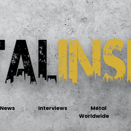
News
Interviews
Metal
Worldwide