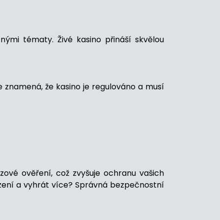
nými tématy. Živé kasino přináší skvělou
e znamená, že kasino je regulováno a musí
zové ověření, což zvyšuje ochranu vašich
ázení a vyhrát více? Správná bezpečnostní