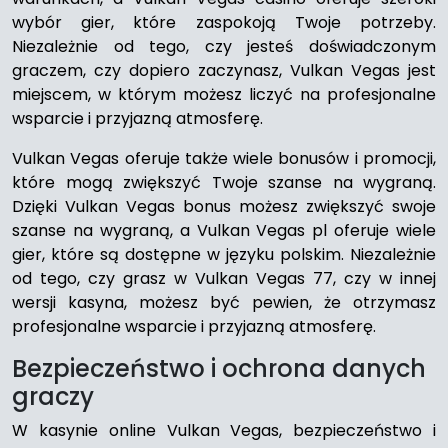
wybór gier, które zaspokoją Twoje potrzeby.
Niezależnie od tego, czy jesteś doświadczonym
graczem, czy dopiero zaczynasz, Vulkan Vegas jest
miejscem, w którym możesz liczyć na profesjonalne
wsparcie i przyjazną atmosferę.
Vulkan Vegas oferuje także wiele bonusów i promocji,
które mogą zwiększyć Twoje szanse na wygraną.
Dzięki Vulkan Vegas bonus możesz zwiększyć swoje
szanse na wygraną, a Vulkan Vegas pl oferuje wiele
gier, które są dostępne w języku polskim. Niezależnie
od tego, czy grasz w Vulkan Vegas 77, czy w innej
wersji kasyna, możesz być pewien, że otrzymasz
profesjonalne wsparcie i przyjazną atmosferę.
Bezpieczeństwo i ochrona danych
graczy
W kasynie online Vulkan Vegas, bezpieczeństwo i