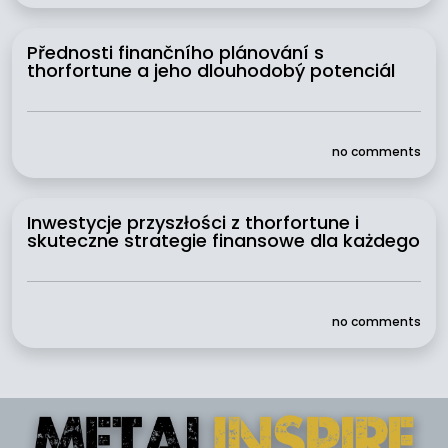
Přednosti finančního plánování s
thorfortune a jeho dlouhodobý potenciál
no comments
Inwestycje przyszłości z thorfortune i
skuteczne strategie finansowe dla każdego
no comments