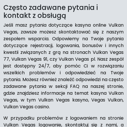
Często zadawane pytania i
kontakt z obsługą
Jeśli masz pytania dotyczące kasyna online Vulkan
Vegas, zawsze możesz skontaktować się z naszym
zespołem wsparcia. Odpowiemy na Twoje pytania
dotyczące rejestracji, logowania, bonusów i innych
kwestii związanych z grą na stronach Vulkan Vegas
77, Vulkan Vegas 91, czy Vulkan Vegas pl. Nasz zespół
jest dostępny 24/7, aby pomóc Ci w rozwiązaniu
wszelkich problemów i odpowiedzieć na Twoje
pytania. Możesz również znaleźć odpowiedzi na często
zadawane pytania w sekcji FAQ na naszej stronie,
gdzie znajdziesz informacje na temat kasyna Vulkan
Vegas, w tym Vulkan Vegas kasyno, Vegas Vulkan,
Vulkan Vegas casino.
W przypadku problemów z logowaniem na stronie
Vulkan Vegas logowanie, skontaktuj się z nami, a