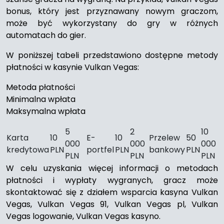
bonus, który jest przyznawany nowym graczom,
może być wykorzystany do gry w różnych
automatach do gier.
W poniższej tabeli przedstawiono dostępne metody
płatności w kasynie Vulkan Vegas:
Metoda płatności
Minimalna wpłata
Maksymalna wpłata
5
2
10
Karta
10
E-
10
Przelew
50
000
000
000
kredytowa
PLN
portfel
PLN
bankowy
PLN
PLN
PLN
PLN
W celu uzyskania więcej informacji o metodach
płatności i wypłaty wygranych, gracz może
skontaktować się z działem wsparcia kasyna Vulkan
Vegas, Vulkan Vegas 91, Vulkan Vegas pl, Vulkan
Vegas logowanie, Vulkan Vegas kasyno.