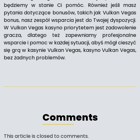
będziemy w stanie Ci pomóc. Również jeśli masz
pytania dotyczące bonusów, takich jak Vulkan Vegas
bonus, nasz zespół wsparcia jest do Twojej dyspozycji.
W Vulkan Vegas kasyno priorytetem jest zadowolenie
gracza, dlatego też zapewniamy profesjonalne
wsparcie i pomoc w każdej sytuacji, abyś mógł cieszyć
się grą w kasynie Vulkan Vegas, kasyno Vulkan Vegas,
bez żadnych problemów.
Comments
This article is closed to comments.