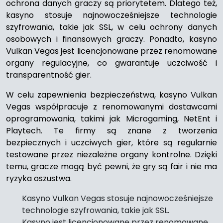
ochrona danych graczy są priorytetem. Dlatego też,
kasyno stosuje najnowocześniejsze technologie
szyfrowania, takie jak SSL, w celu ochrony danych
osobowych i finansowych graczy. Ponadto, kasyno
Vulkan Vegas jest licencjonowane przez renomowane
organy regulacyjne, co gwarantuje uczciwość i
transparentność gier.
W celu zapewnienia bezpieczeństwa, kasyno Vulkan
Vegas współpracuje z renomowanymi dostawcami
oprogramowania, takimi jak Microgaming, NetEnt i
Playtech. Te firmy są znane z tworzenia
bezpiecznych i uczciwych gier, które są regularnie
testowane przez niezależne organy kontrolne. Dzięki
temu, gracze mogą być pewni, że gry są fair i nie ma
ryzyka oszustwa.
Kasyno Vulkan Vegas stosuje najnowocześniejsze
technologie szyfrowania, takie jak SSL.
Kasyno jest licencjonowane przez renomowane