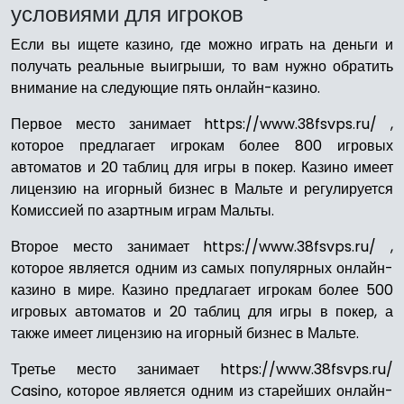
условиями для игроков
Если вы ищете казино, где можно играть на деньги и
получать реальные выигрыши, то вам нужно обратить
внимание на следующие пять онлайн-казино.
Первое место занимает https://www.38fsvps.ru/ ,
которое предлагает игрокам более 800 игровых
автоматов и 20 таблиц для игры в покер. Казино имеет
лицензию на игорный бизнес в Мальте и регулируется
Комиссией по азартным играм Мальты.
Второе место занимает https://www.38fsvps.ru/ ,
которое является одним из самых популярных онлайн-
казино в мире. Казино предлагает игрокам более 500
игровых автоматов и 20 таблиц для игры в покер, а
также имеет лицензию на игорный бизнес в Мальте.
Третье место занимает https://www.38fsvps.ru/
Casino, которое является одним из старейших онлайн-