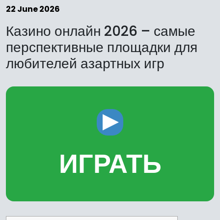
22 June 2026
Казино онлайн 2026 – самые
перспективные площадки для
любителей азартных игр
ИГРАТЬ