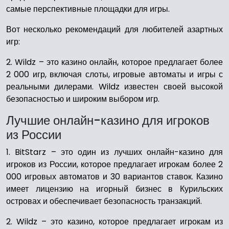
самые перспективные площадки для игры.
Вот несколько рекомендаций для любителей азартных
игр:
2. Wildz – это казино онлайн, которое предлагает более
2 000 игр, включая слоты, игровые автоматы и игры с
реальными дилерами. Wildz известен своей высокой
безопасностью и широким выбором игр.
Лучшие онлайн-казино для игроков
из России
1. BitStarz – это один из лучших онлайн-казино для
игроков из России, которое предлагает игрокам более 2
000 игровых автоматов и 30 вариантов ставок. Казино
имеет лицензию на игорный бизнес в Курильских
островах и обеспечивает безопасность транзакций.
2. Wildz – это казино, которое предлагает игрокам из