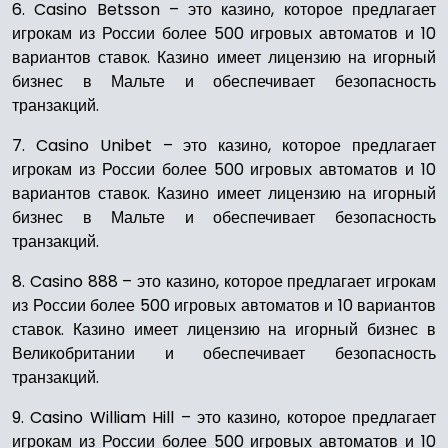
6. Casino Betsson – это казино, которое предлагает
игрокам из России более 500 игровых автоматов и 10
вариантов ставок. Казино имеет лицензию на игорный
бизнес в Мальте и обеспечивает безопасность
транзакций.
7. Casino Unibet – это казино, которое предлагает
игрокам из России более 500 игровых автоматов и 10
вариантов ставок. Казино имеет лицензию на игорный
бизнес в Мальте и обеспечивает безопасность
транзакций.
8. Casino 888 – это казино, которое предлагает игрокам
из России более 500 игровых автоматов и 10 вариантов
ставок. Казино имеет лицензию на игорный бизнес в
Великобритании и обеспечивает безопасность
транзакций.
9. Casino William Hill – это казино, которое предлагает
игрокам из России более 500 игровых автоматов и 10