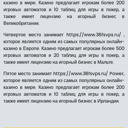
казино в мире. Казино предлагает игрокам более 200
игровых автоматов и 10 таблиц для игры в покер, а
также имеет лицензию на игорный бизнес в
Великобритании.
Четвертое место занимает https://www.38fsvps.ru/ ,
которое является одним из самых популярных онлайн-
казино в Европе. Казино предлагает игрокам более 500
игровых автоматов и 20 таблиц для игры в покер, а
также имеет лицензию на игорный бизнес в Мальте.
Пятое место занимает https://www.38fsvps.ru/ Power,
которое является одним из самых популярных онлайн-
казино в мире. Казино предлагает игрокам более 200
игровых автоматов и 10 таблиц для игры в покер, а
также имеет лицензию на игорный бизнес в Ирландии.