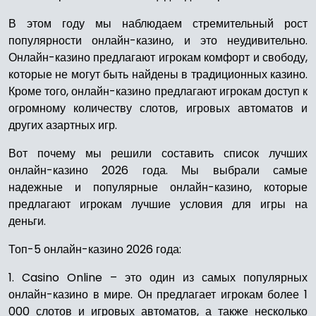
В этом году мы наблюдаем стремительный рост
популярности онлайн-казино, и это неудивительно.
Онлайн-казино предлагают игрокам комфорт и свободу,
которые не могут быть найдены в традиционных казино.
Кроме того, онлайн-казино предлагают игрокам доступ к
огромному количеству слотов, игровых автоматов и
других азартных игр.
Вот почему мы решили составить список лучших
онлайн-казино 2026 года. Мы выбрали самые
надежные и популярные онлайн-казино, которые
предлагают игрокам лучшие условия для игры на
деньги.
Топ-5 онлайн-казино 2026 года:
1. Casino Online – это один из самых популярных
онлайн-казино в мире. Он предлагает игрокам более 1
000 слотов и игровых автоматов, а также несколько