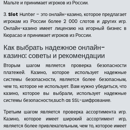
Мальте и принимает игроков из России.
3.
Slot
Hunter – это онлайн-казино, которое предлагает
игрокам из России более 2 000 слотов и других игр.
Онлайн-казино имеет лицензию на игорный бизнес в
Кюрасао и принимает игроков из России.
Как выбрать надежное онлайн-
казино: советы и рекомендации
Вторым шагом является проверка безопасности
платежей. Казино, которое использует надежные
системы безопасности, является более безопасным,
чем то, которое не использует. Вам нужно убедиться, что
казино, которое вы выбрали, использует надежные
системы безопасности,such as SSL-шифрование.
Третьим шагом является проверка ассортимента игр.
Казино, которое имеет широкий ассортимент игр,
является более привлекательным, чем то, которое имеет