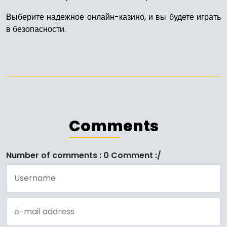
Выберите надежное онлайн-казино, и вы будете играть
в безопасности.
Comments
Number of comments : 0 Comment :/