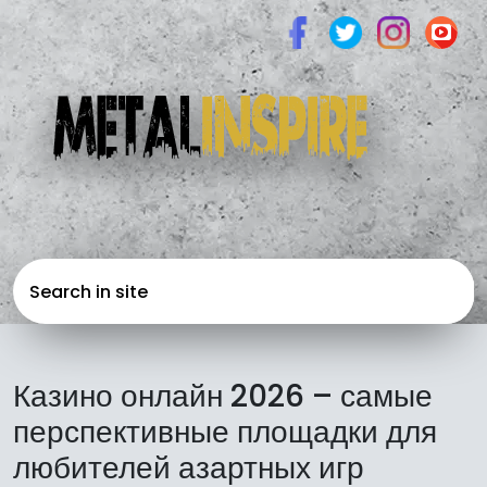
Казино онлайн 2026 – самые
перспективные площадки для
любителей азартных игр