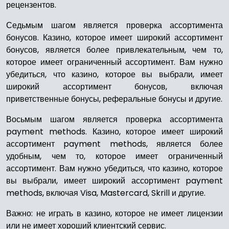
рецензентов.
Седьмым шагом является проверка ассортимента
бонусов. Казино, которое имеет широкий ассортимент
бонусов, является более привлекательным, чем то,
которое имеет ограниченный ассортимент. Вам нужно
убедиться, что казино, которое вы выбрали, имеет
широкий ассортимент бонусов, включая
приветственные бонусы, реферальные бонусы и другие.
Восьмым шагом является проверка ассортимента
payment methods. Казино, которое имеет широкий
ассортимент payment methods, является более
удобным, чем то, которое имеет ограниченный
ассортимент. Вам нужно убедиться, что казино, которое
вы выбрали, имеет широкий ассортимент payment
methods, включая Visa, Mastercard, Skrill и другие.
Важно: не играть в казино, которое не имеет лицензии
или не имеет хороший клиентский сервис.