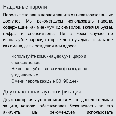
Надежные пароли
Пароль – это ваша первая защита от неавторизованных
доступов. Мы рекомендуем использовать пароли,
содержащие как минимум 12 символов, включая буквы,
цифры и спецсимволы. Ни в коем случае не
используйте пароли, которые легко угадываются, такие
как имена, даты рождения или адреса.
Используйте комбинацию букв, цифр и
спецсимволов.
Не используйте слова или фразы, легко
угадываемые.
Смени пароль каждые 60-90 дней.
Двухфакторная аутентификация
Двухфакторная аутентификация – это дополнительная
защита, которая обеспечивает безопасность вашего
аккаунта. Мы рекомендуем использовать