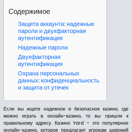
Содержимое
Защита аккаунта: надежные
пароли и двухфакторная
аутентификация
Надежные пароли
Двухфакторная
аутентификация
Охрана персональных
данных: конфиденциальность
и защита от утечек
Если вы ищете надежное и безопасное казино, где
можно играть в онлайн-казино, то вы пришли к
правильному адресу. Казино Yard – это популярное
онлайн-казино, которое предлагает игрокам широкий