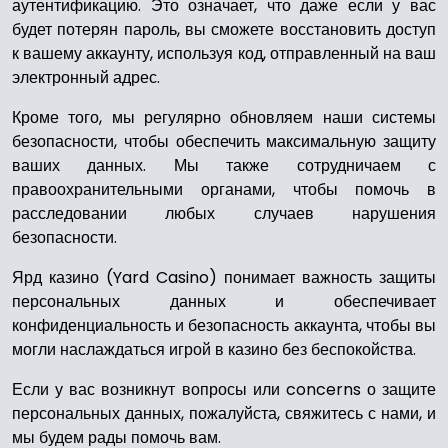
аутентификацию. Это означает, что даже если у вас
будет потерян пароль, вы сможете восстановить доступ
к вашему аккаунту, используя код, отправленный на ваш
электронный адрес.
Кроме того, мы регулярно обновляем наши системы
безопасности, чтобы обеспечить максимальную защиту
ваших данных. Мы также сотрудничаем с
правоохранительными органами, чтобы помочь в
расследовании любых случаев нарушения
безопасности.
Ярд казино (Yard Casino) понимает важность защиты
персональных данных и обеспечивает
конфиденциальность и безопасность аккаунта, чтобы вы
могли наслаждаться игрой в казино без беспокойства.
Если у вас возникнут вопросы или concerns о защите
персональных данных, пожалуйста, свяжитесь с нами, и
мы будем рады помочь вам.