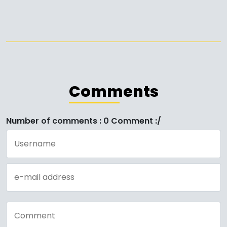
Comments
Number of comments : 0 Comment :/