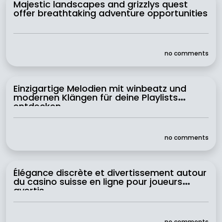
Majestic landscapes and grizzlys quest
offer breathtaking adventure opportunities
no comments
Einzigartige Melodien mit winbeatz und
modernen Klängen für deine Playlists
entdecken
no comments
Élégance discrète et divertissement autour
du casino suisse en ligne pour joueurs
avertis
no comments