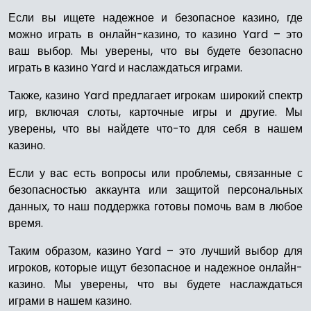
Если вы ищете надежное и безопасное казино, где
можно играть в онлайн-казино, то казино Yard – это
ваш выбор. Мы уверены, что вы будете безопасно
играть в казино Yard и наслаждаться играми.
Также, казино Yard предлагает игрокам широкий спектр
игр, включая слоты, карточные игры и другие. Мы
уверены, что вы найдете что-то для себя в нашем
казино.
Если у вас есть вопросы или проблемы, связанные с
безопасностью аккаунта или защитой персональных
данных, то наш поддержка готовы помочь вам в любое
время.
Таким образом, казино Yard – это лучший выбор для
игроков, которые ищут безопасное и надежное онлайн-
казино. Мы уверены, что вы будете наслаждаться
играми в нашем казино.