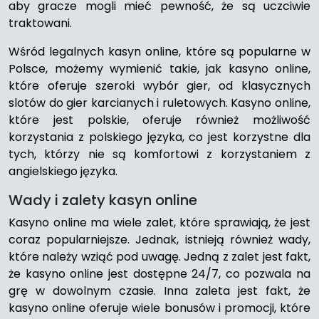
aby gracze mogli mieć pewność, że są uczciwie
traktowani.
Wśród legalnych kasyn online, które są popularne w
Polsce, możemy wymienić takie, jak kasyno online,
które oferuje szeroki wybór gier, od klasycznych
slotów do gier karcianych i ruletowych. Kasyno online,
które jest polskie, oferuje również możliwość
korzystania z polskiego języka, co jest korzystne dla
tych, którzy nie są komfortowi z korzystaniem z
angielskiego języka.
Wady i zalety kasyn online
Kasyno online ma wiele zalet, które sprawiają, że jest
coraz popularniejsze. Jednak, istnieją również wady,
które należy wziąć pod uwagę. Jedną z zalet jest fakt,
że kasyno online jest dostępne 24/7, co pozwala na
grę w dowolnym czasie. Inna zaleta jest fakt, że
kasyno online oferuje wiele bonusów i promocji, które