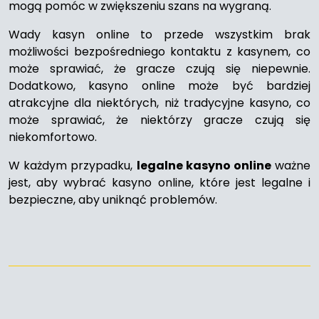
mogą pomóc w zwiększeniu szans na wygraną.
Wady kasyn online to przede wszystkim brak
możliwości bezpośredniego kontaktu z kasynem, co
może sprawiać, że gracze czują się niepewnie.
Dodatkowo, kasyno online może być bardziej
atrakcyjne dla niektórych, niż tradycyjne kasyno, co
może sprawiać, że niektórzy gracze czują się
niekomfortowo.
W każdym przypadku,
legalne kasyno online
ważne
jest, aby wybrać kasyno online, które jest legalne i
bezpieczne, aby uniknąć problemów.