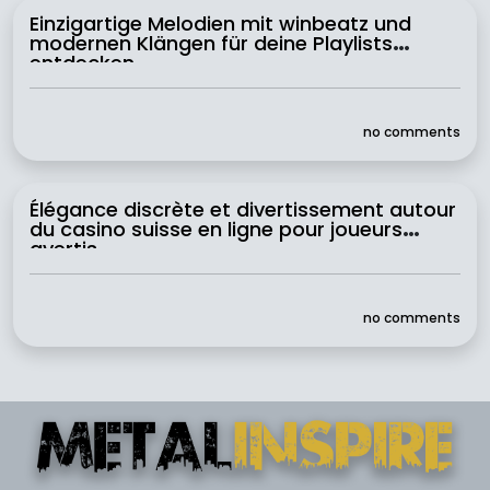
Einzigartige Melodien mit winbeatz und
modernen Klängen für deine Playlists
entdecken
no comments
Élégance discrète et divertissement autour
du casino suisse en ligne pour joueurs
avertis
no comments