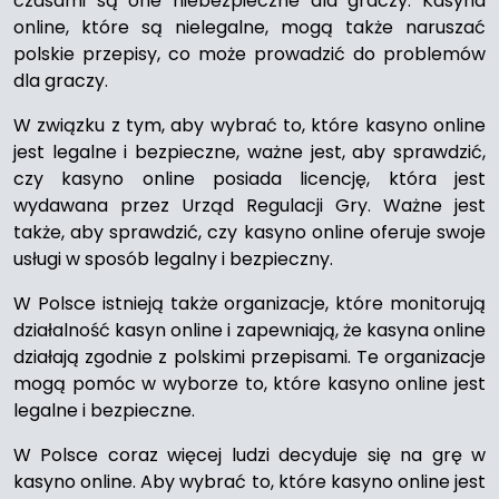
czasami są one niebezpieczne dla graczy. Kasyna
online, które są nielegalne, mogą także naruszać
polskie przepisy, co może prowadzić do problemów
dla graczy.
W związku z tym, aby wybrać to, które kasyno online
jest legalne i bezpieczne, ważne jest, aby sprawdzić,
czy kasyno online posiada licencję, która jest
wydawana przez Urząd Regulacji Gry. Ważne jest
także, aby sprawdzić, czy kasyno online oferuje swoje
usługi w sposób legalny i bezpieczny.
W Polsce istnieją także organizacje, które monitorują
działalność kasyn online i zapewniają, że kasyna online
działają zgodnie z polskimi przepisami. Te organizacje
mogą pomóc w wyborze to, które kasyno online jest
legalne i bezpieczne.
W Polsce coraz więcej ludzi decyduje się na grę w
kasyno online. Aby wybrać to, które kasyno online jest