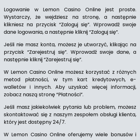
Logowanie w Lemon Casino Online jest proste.
Wystarczy, że wejdziesz na stronę, a następnie
klikniesz na przycisk “Zaloguj się”. Wprowadź swoje
dane logowania, a następnie kliknij “Zaloguj się”.
Jeśli nie masz konta, możesz je utworzyć, klikając na
przycisk “Zarejestruj się”. Wprowadź swoje dane, a
następnie kliknij “Zarejestruj się”.
W Lemon Casino Online możesz korzystać z różnych
metod płatności, w tym kart kredytowych, e-
walletów i innych. Aby uzyskać więcej informacji,
zobacz naszą stronę “Płatności”.
Jeśli masz jakiekolwiek pytania lub problem, możesz
skontaktować się z naszym zespołem obsługi klienta,
który jest dostępny 24/7.
W Lemon Casino Online oferujemy wiele bonusów i