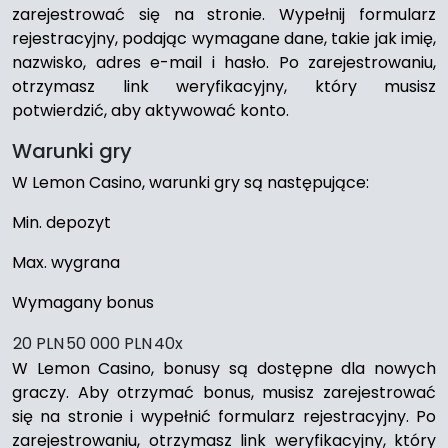
zarejestrować się na stronie. Wypełnij formularz
rejestracyjny, podając wymagane dane, takie jak imię,
nazwisko, adres e-mail i hasło. Po zarejestrowaniu,
otrzymasz link weryfikacyjny, który musisz
potwierdzić, aby aktywować konto.
Warunki gry
W Lemon Casino, warunki gry są następujące:
Min. depozyt
Max. wygrana
Wymagany bonus
20 PLN
50 000 PLN
40x
W Lemon Casino, bonusy są dostępne dla nowych
graczy. Aby otrzymać bonus, musisz zarejestrować
się na stronie i wypełnić formularz rejestracyjny. Po
zarejestrowaniu, otrzymasz link weryfikacyjny, który