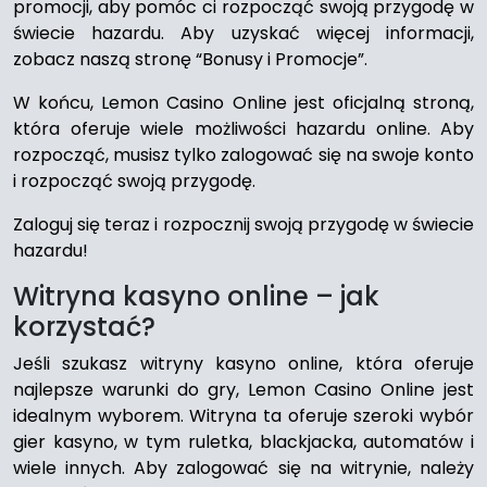
promocji, aby pomóc ci rozpocząć swoją przygodę w
świecie hazardu. Aby uzyskać więcej informacji,
zobacz naszą stronę “Bonusy i Promocje”.
W końcu, Lemon Casino Online jest oficjalną stroną,
która oferuje wiele możliwości hazardu online. Aby
rozpocząć, musisz tylko zalogować się na swoje konto
i rozpocząć swoją przygodę.
Zaloguj się teraz i rozpocznij swoją przygodę w świecie
hazardu!
Witryna kasyno online – jak
korzystać?
Jeśli szukasz witryny kasyno online, która oferuje
najlepsze warunki do gry, Lemon Casino Online jest
idealnym wyborem. Witryna ta oferuje szeroki wybór
gier kasyno, w tym ruletka, blackjacka, automatów i
wiele innych. Aby zalogować się na witrynie, należy