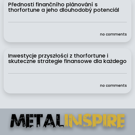
Přednosti finančního plánování s
thorfortune a jeho dlouhodobý potenciál
no comments
Inwestycje przyszłości z thorfortune i
skuteczne strategie finansowe dla każdego
no comments