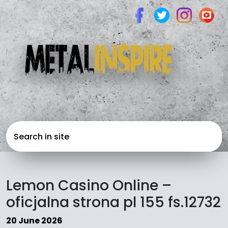
Lemon Casino Online –
oficjalna strona pl 155 fs.12732
20 June 2026