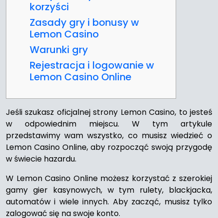
korzyści
Zasady gry i bonusy w
Lemon Casino
Warunki gry
Rejestracja i logowanie w
Lemon Casino Online
Jeśli szukasz oficjalnej strony Lemon Casino, to jesteś
w odpowiednim miejscu. W tym artykule
przedstawimy wam wszystko, co musisz wiedzieć o
Lemon Casino Online, aby rozpocząć swoją przygodę
w świecie hazardu.
W Lemon Casino Online możesz korzystać z szerokiej
gamy gier kasynowych, w tym rulety, blackjacka,
automatów i wiele innych. Aby zacząć, musisz tylko
zalogować się na swoje konto.