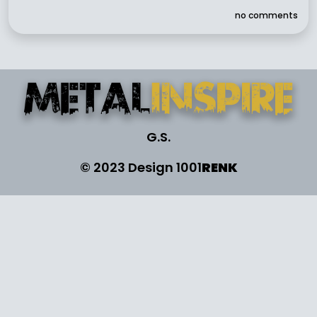
no comments
G.S.
© 2023 Design
1001
RENK