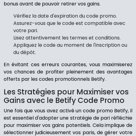
bonus avant de pouvoir retirer vos gains.
Vérifiez la date d'expiration du code promo.
Assurez-vous que le code est compatible avec
votre pari.
Lisez attentivement les termes et conditions.
Appliquez le code au moment de l'inscription ou
du dépôt.
En évitant ces erreurs courantes, vous maximiserez
vos chances de profiter pleinement des avantages
offerts par les codes promotionnels Betify.
Les Stratégies pour Maximiser vos
Gains avec le Betify Code Promo
Une fois que vous avez activé un code promo Betify, il
est essentiel d'adopter une stratégie de pari réfléchie
pour maximiser vos gains potentiels. Cela implique de
sélectionner judicieusement vos paris, de gérer votre