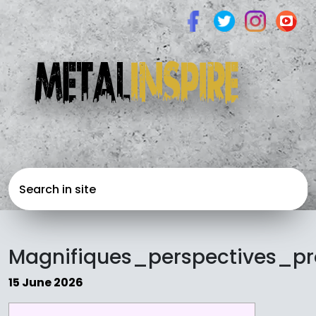
Magnifiques_perspectives_p
15 June 2026