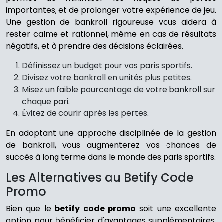
importantes, et de prolonger votre expérience de jeu.
Une gestion de bankroll rigoureuse vous aidera à
rester calme et rationnel, même en cas de résultats
négatifs, et à prendre des décisions éclairées.
Définissez un budget pour vos paris sportifs.
Divisez votre bankroll en unités plus petites.
Misez un faible pourcentage de votre bankroll sur
chaque pari.
Évitez de courir après les pertes.
En adoptant une approche disciplinée de la gestion
de bankroll, vous augmenterez vos chances de
succès à long terme dans le monde des paris sportifs.
Les Alternatives au Betify Code
Promo
Bien que le
betify code promo
soit une excellente
option pour bénéficier d'avantages supplémentaires,