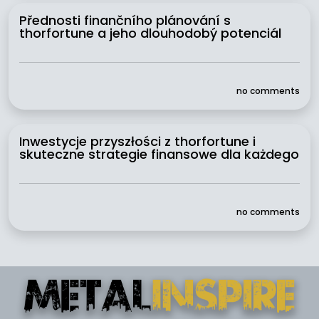
Přednosti finančního plánování s
thorfortune a jeho dlouhodobý potenciál
no comments
Inwestycje przyszłości z thorfortune i
skuteczne strategie finansowe dla każdego
no comments