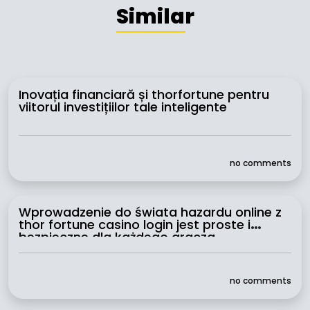
Similar
Inovația financiară și thorfortune pentru
viitorul investițiilor tale inteligente
no comments
Wprowadzenie do świata hazardu online z
thor fortune casino login jest proste i
bezpieczne dla każdego gracza
no comments