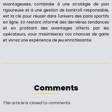
avantageuses, combinée à une stratégie de pari
rigoureuse et à une gestion de bankroll responsable,
est la clé pour réussir dans l'univers des paris sportifs
en ligne. En restant informé des dernières tendances
et en profitant des avantages offerts par les
opérateurs, vous maximiserez vos chances de gains
et vivrez une expérience de jeu enrichissante.
Comments
This article is closed to comments.