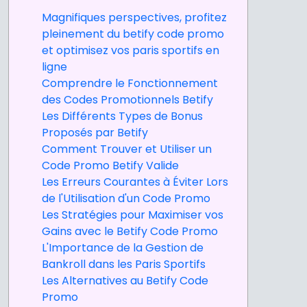
Magnifiques perspectives, profitez
pleinement du betify code promo
et optimisez vos paris sportifs en
ligne
Comprendre le Fonctionnement
des Codes Promotionnels Betify
Les Différents Types de Bonus
Proposés par Betify
Comment Trouver et Utiliser un
Code Promo Betify Valide
Les Erreurs Courantes à Éviter Lors
de l'Utilisation d'un Code Promo
Les Stratégies pour Maximiser vos
Gains avec le Betify Code Promo
L'Importance de la Gestion de
Bankroll dans les Paris Sportifs
Les Alternatives au Betify Code
Promo