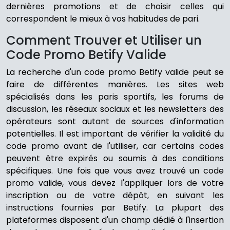
dernières promotions et de choisir celles qui
correspondent le mieux à vos habitudes de pari.
Comment Trouver et Utiliser un
Code Promo Betify Valide
La recherche d'un code promo Betify valide peut se
faire de différentes manières. Les sites web
spécialisés dans les paris sportifs, les forums de
discussion, les réseaux sociaux et les newsletters des
opérateurs sont autant de sources d'information
potentielles. Il est important de vérifier la validité du
code promo avant de l'utiliser, car certains codes
peuvent être expirés ou soumis à des conditions
spécifiques. Une fois que vous avez trouvé un code
promo valide, vous devez l'appliquer lors de votre
inscription ou de votre dépôt, en suivant les
instructions fournies par Betify. La plupart des
plateformes disposent d'un champ dédié à l'insertion