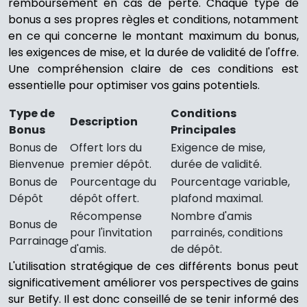
remboursement en cas de perte. Chaque type de
bonus a ses propres règles et conditions, notamment
en ce qui concerne le montant maximum du bonus,
les exigences de mise, et la durée de validité de l'offre.
Une compréhension claire de ces conditions est
essentielle pour optimiser vos gains potentiels.
Type de
Conditions
Description
Bonus
Principales
Bonus de
Offert lors du
Exigence de mise,
Bienvenue
premier dépôt.
durée de validité.
Bonus de
Pourcentage du
Pourcentage variable,
Dépôt
dépôt offert.
plafond maximal.
Récompense
Nombre d'amis
Bonus de
pour l'invitation
parrainés, conditions
Parrainage
d'amis.
de dépôt.
L'utilisation stratégique de ces différents bonus peut
significativement améliorer vos perspectives de gains
sur Betify. Il est donc conseillé de se tenir informé des