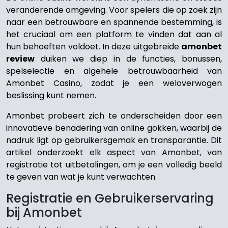
veranderende omgeving. Voor spelers die op zoek zijn
naar een betrouwbare en spannende bestemming, is
het cruciaal om een platform te vinden dat aan al
hun behoeften voldoet. In deze uitgebreide
amonbet
review
duiken we diep in de functies, bonussen,
spelselectie en algehele betrouwbaarheid van
Amonbet Casino, zodat je een weloverwogen
beslissing kunt nemen.
Amonbet probeert zich te onderscheiden door een
innovatieve benadering van online gokken, waarbij de
nadruk ligt op gebruikersgemak en transparantie. Dit
artikel onderzoekt elk aspect van Amonbet, van
registratie tot uitbetalingen, om je een volledig beeld
te geven van wat je kunt verwachten.
Registratie en Gebruikerservaring
bij Amonbet