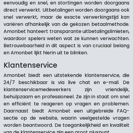
eenvoudig en snel, en stortingen worden doorgaans
direct verwerkt. Uitbetalingen worden doorgaans ook
snel verwerkt, maar de exacte verwerkingstijd kan
variëren afhankelijk van de gekozen betaalmethode.
Amonbet hanteert transparante uitbetalingslimieten,
waardoor spelers weten wat ze kunnen verwachten.
Betrouwbaarheid in dit aspect is van cruciaal belang
en Amonbet lijkt hierin uit te blinken.
Klantenservice
Amonbet biedt een uitstekende klantenservice, die
24/7 beschikbaar is via live chat en e-mail. De
klantenservicemedewerkers zijn vriendelijk,
behulpzaam en professioneel. Ze zijn in staat om snel
en efficiënt te reageren op vragen en problemen.
Daarnaast biedt Amonbet een uitgebreide FAQ-
sectie op de website, waarin veelgestelde vragen
worden beantwoord. De toegankelijkheid en kwaliteit
van de klantenservice zijn een groot pluspunt.