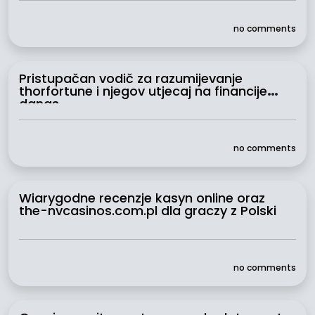
no comments
Pristupačan vodič za razumijevanje
thorfortune i njegov utjecaj na financije
danas
no comments
Wiarygodne recenzje kasyn online oraz
the-nvcasinos.com.pl dla graczy z Polski
no comments