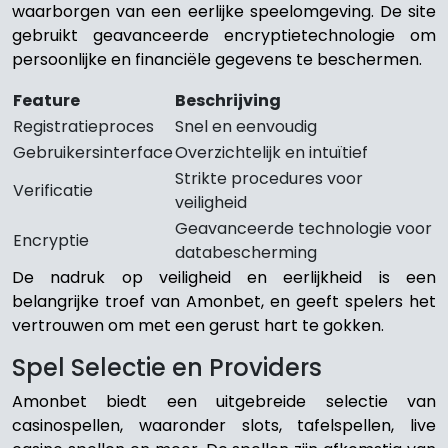
waarborgen van een eerlijke speelomgeving. De site
gebruikt geavanceerde encryptietechnologie om
persoonlijke en financiële gegevens te beschermen.
Feature
Beschrijving
Registratieproces
Snel en eenvoudig
Gebruikersinterface
Overzichtelijk en intuïtief
Strikte procedures voor
Verificatie
veiligheid
Geavanceerde technologie voor
Encryptie
databescherming
De nadruk op veiligheid en eerlijkheid is een
belangrijke troef van Amonbet, en geeft spelers het
vertrouwen om met een gerust hart te gokken.
Spel Selectie en Providers
Amonbet biedt een uitgebreide selectie van
casinospellen, waaronder slots, tafelspellen, live