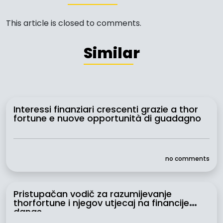
This article is closed to comments.
Similar
Interessi finanziari crescenti grazie a thor
fortune e nuove opportunità di guadagno
no comments
Pristupačan vodič za razumijevanje
thorfortune i njegov utjecaj na financije
danas