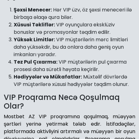
Şəxsi Menecer:
Hər VIP üzv, öz şəxsi meneceri ilə
birbaşa əlaqə qura bilər.
Xüsusi Təkliflər:
VIP oyunçulara eksklüziv
bonuslar və promosyonlar təqdim edilir.
Yüksək Limitlər:
VIP müştərilərin mərc limitləri
daha yüksəkdir, bu da onlara daha geniş oyun
imkanları yaradır.
Tez Pul Çıxarma:
VIP müştərilərin pul çıxarma
prosesi daha sürətli həyata keçirilir.
Hədiyyələr və Mükafatlar:
Müxtəlif dövrlərdə
VIP müştərilərə xüsusi hədiyyələr təqdim olunur.
VIP Proqrama Necə Qoşulmaq
Olar?
Mostbet AZ VIP proqramına qoşulmaq, müəyyən
şərtləri yerinə yetirmək tələb edir. İstifadəçilər,
platformada aktivliyini artırmalı və müəyyən bir oyun
dövriyyəsinə nail olmalıdırlar. Proqrama qoşulma