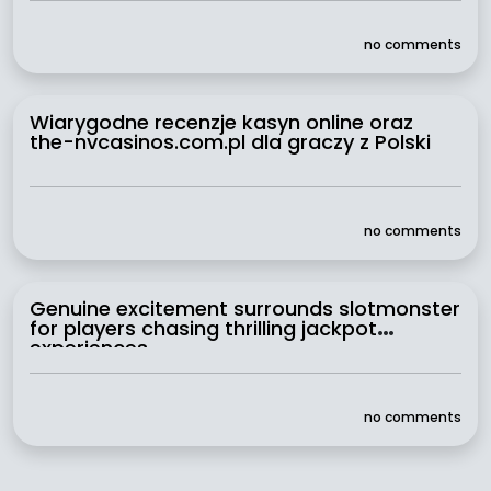
no comments
Wiarygodne recenzje kasyn online oraz
the-nvcasinos.com.pl dla graczy z Polski
no comments
Genuine excitement surrounds slotmonster
for players chasing thrilling jackpot
experiences
no comments