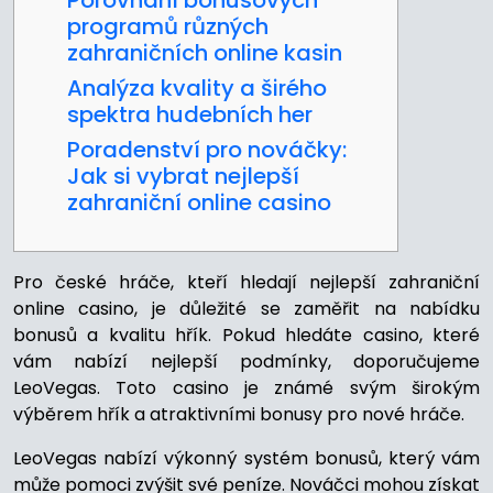
Porovnání bonusových
programů různých
zahraničních online kasin
Analýza kvality a širého
spektra hudebních her
Poradenství pro nováčky:
Jak si vybrat nejlepší
zahraniční online casino
Pro české hráče, kteří hledají nejlepší zahraniční
online casino, je důležité se zaměřit na nabídku
bonusů a kvalitu hřík. Pokud hledáte casino, které
vám nabízí nejlepší podmínky, doporučujeme
LeoVegas. Toto casino je známé svým širokým
výběrem hřík a atraktivními bonusy pro nové hráče.
LeoVegas nabízí výkonný systém bonusů, který vám
může pomoci zvýšit své peníze. Nováčci mohou získat