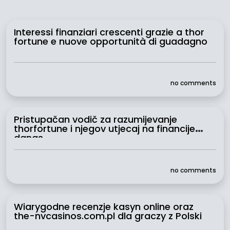
Interessi finanziari crescenti grazie a thor
fortune e nuove opportunità di guadagno
no comments
Pristupačan vodič za razumijevanje
thorfortune i njegov utjecaj na financije
danas
no comments
Wiarygodne recenzje kasyn online oraz
the-nvcasinos.com.pl dla graczy z Polski