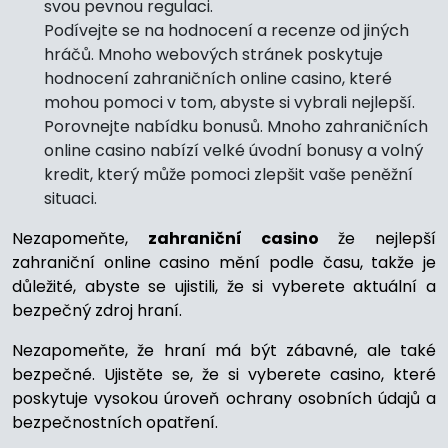
svou pevnou regulaci.
Podívejte se na hodnocení a recenze od jiných
hráčů. Mnoho webových stránek poskytuje
hodnocení zahraničních online casino, které
mohou pomoci v tom, abyste si vybrali nejlepší.
Porovnejte nabídku bonusů. Mnoho zahraničních
online casino nabízí velké úvodní bonusy a volný
kredit, který může pomoci zlepšit vaše peněžní
situaci.
Nezapomeňte,
zahraniční casino
že nejlepší
zahraniční online casino mění podle času, takže je
důležité, abyste se ujistili, že si vyberete aktuální a
bezpečný zdroj hraní.
Nezapomeňte, že hraní má být zábavné, ale také
bezpečné. Ujistěte se, že si vyberete casino, které
poskytuje vysokou úroveň ochrany osobních údajů a
bezpečnostních opatření.