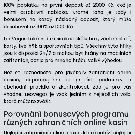
100% poplatku na první deposit až 2000 Kč, což je
velmi atraktivní nabídka. Kromě toho je tady i
bonusem na každý následný deposit, který může
dosahovat až 100% až 1000 Kč.
LeoVegas také nabízí širokou škálu hřík, včetně slotů,
karty, live hřík a sportovních tipů. Všechny tyto hříky
jsou k dispozici 24/7 a mohou být hrány na mobilních
zařízeních, což je pro mnoho hráčů velký výhodou.
Než se rozhodnete pro jakékoliv zahraniční online
casino, doporučujeme si přečíst podmínky a
obchodní pravidla a zkontrolovat, zda je pro vás
vhodné. LeoVegas je však jedním z nejlepších volb,
které můžete zvážit.
Porovnání bonusových programů
různých zahraničních online kasin
Nejlepší zahraniční online casino, které nabízí nejlepší