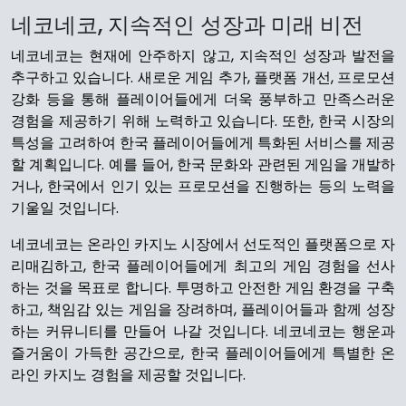
네코네코, 지속적인 성장과 미래 비전
네코네코는 현재에 안주하지 않고, 지속적인 성장과 발전을
추구하고 있습니다. 새로운 게임 추가, 플랫폼 개선, 프로모션
강화 등을 통해 플레이어들에게 더욱 풍부하고 만족스러운
경험을 제공하기 위해 노력하고 있습니다. 또한, 한국 시장의
특성을 고려하여 한국 플레이어들에게 특화된 서비스를 제공
할 계획입니다. 예를 들어, 한국 문화와 관련된 게임을 개발하
거나, 한국에서 인기 있는 프로모션을 진행하는 등의 노력을
기울일 것입니다.
네코네코는 온라인 카지노 시장에서 선도적인 플랫폼으로 자
리매김하고, 한국 플레이어들에게 최고의 게임 경험을 선사
하는 것을 목표로 합니다. 투명하고 안전한 게임 환경을 구축
하고, 책임감 있는 게임을 장려하며, 플레이어들과 함께 성장
하는 커뮤니티를 만들어 나갈 것입니다. 네코네코는 행운과
즐거움이 가득한 공간으로, 한국 플레이어들에게 특별한 온
라인 카지노 경험을 제공할 것입니다.