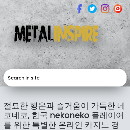
절묘한 행운과 즐거움이 가득한 네
코네코, 한국 nekoneko 플레이어
를 위한 특별한 온라인 카지노 경