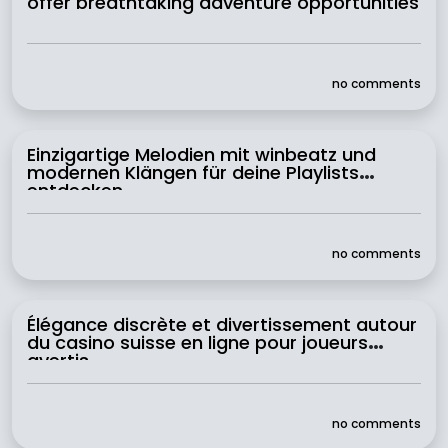
offer breathtaking adventure opportunities
no comments
Einzigartige Melodien mit winbeatz und
modernen Klängen für deine Playlists
entdecken
no comments
Élégance discrète et divertissement autour
du casino suisse en ligne pour joueurs
avertis
no comments