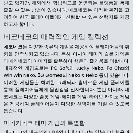
받고 있지만, 해외에서 합법적으로 운영되는 플랫폼을 통해
즐길 수 있는 방법이 있습니다. 네코네코는 이러한 환경을 고
려하여 한국 플레이어들에게 신뢰할 수 있는 선택지를 제공
하고자 합니다.
네코네코의 매력적인 게임 컬렉션
네코네코는 다양한 종류의 게임을 제공하여 플레이어들의 취
향을 만족시키고 있습니다. 특히, 아시아 테마의 슬롯 게임은
마네키네코의 이미지를 활용하여 행운과 즐거움을 더합니다.
대표적인 게임으로는 PG Soft의 Lucky Neko, Fa Chai의
Win Win Neko, 5G Games의 Neko X Neko 등이 있습니다.
이러한 게임들은 화려한 그래픽과 흥미로운 게임 플레이를
통해 플레이어들에게 몰입감을 선사합니다. 뿐만 아니라, 네
코네코는 다양한 슬롯 게임, 테이블 게임, 라이브 카지노 게임
을 제공하여 플레이어들이 다양한 선택지를 가질 수 있도록
돕습니다.
마네키네코 테마 게임의 특별함
네코네코의 대표적인 테마인 마네키네코는 일본에서 행운과