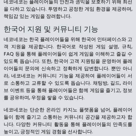
네코네코는 플레이어들의 안전과 권익을 보호하기 위해 최선
을 다하고 있습니다. 투명하고 공정한 게임 환경을 제공하며,
책임감 있는 게임을 장려합니다.
한국어 지원 및 커뮤니티 기능
네코네코는 한국 플레이어들을 위해 한국어 인터페이스와 고
객 지원을 제공합니다. 한국어로 작성된 게임 설명, 규칙,
FAQ 등을 통해 플레이어들이 쉽게 게임을 이해하고 즐길 수
있도록 돕습니다. 또한, 한국어 고객 지원팀을 운영하여 플레
이어들의 문의에 신속하고 정확하게 답변합니다. 뿐만 아니
라, 네코네코는 커뮤니티 기능을 제공하여 플레이어들이 서
로 소통하고 교류할 수 있도록 돕습니다. 채팅방, 길드, 라이
브 이벤트 등을 통해 플레이어들은 함께 게임을 즐기고, 정보
를 공유하며, 우정을 쌓을 수 있습니다.
네코네코는 단순한 온라인 카지노 플랫폼을 넘어, 플레이어
들이 함께 즐기고 소통하는 커뮤니티 공간을 제공하고자 합
니다. 다양한 커뮤니티 활동을 통해 플레이어들의 만족도를
높이고, 긍정적인 게임 경험을 선사합니다.