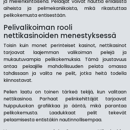
ja mielenkiintoisena. Pelaajat voivat nauttia erilaisista
aiheista ja pelimekaniikoista, mikä rikastuttaa
pelikokemusta entisestään.
Pelivalikoiman rooli
nettikasinoiden menestyksessä
Toisin kuin monet perinteiset kasinot, nettikasinot
tarjoavat laajemman valikoiman pelejä ja
mukautuvampia pelikokemuksia. Tämä joustavuus
antaa pelaajille mahdollisuuden pelata omassa
tahdissaan ja valita ne pelit, jotka heitä todella
kiinnostavat.
Pelien laatu on toinen tärkeä tekijä, kun valitaan
nettikasinoa. Parhaat pelinkehittäjät tarjoavat
huippuluokan grafiikkaa ja ääntä, mikä parantaa
pelikokemusta. Laadukkaat pelit tekevät
pelaamisesta entistäkin nautinnollisempaa.