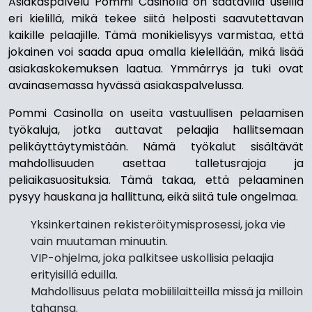
Asiakaspalvelu Pommi Casinolla on saatavilla useilla
eri kielillä, mikä tekee siitä helposti saavutettavan
kaikille pelaajille. Tämä monikielisyys varmistaa, että
jokainen voi saada apua omalla kielellään, mikä lisää
asiakaskokemuksen laatua. Ymmärrys ja tuki ovat
avainasemassa hyvässä asiakaspalvelussa.
Pommi Casinolla on useita vastuullisen pelaamisen
työkaluja, jotka auttavat pelaajia hallitsemaan
pelikäyttäytymistään. Nämä työkalut sisältävät
mahdollisuuden asettaa talletusrajoja ja
peliaikasuosituksia. Tämä takaa, että pelaaminen
pysyy hauskana ja hallittuna, eikä siitä tule ongelmaa.
Yksinkertainen rekisteröitymisprosessi, joka vie
vain muutaman minuutin.
VIP-ohjelma, joka palkitsee uskollisia pelaajia
erityisillä eduilla.
Mahdollisuus pelata mobiililaitteilla missä ja milloin
tahansa.