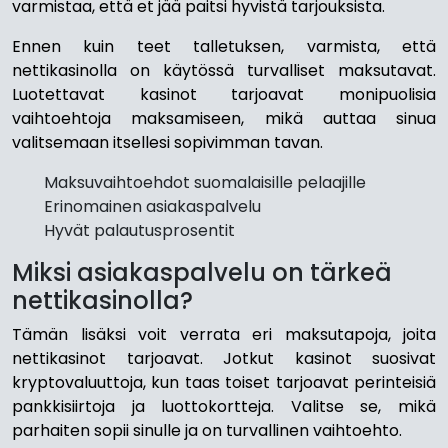
varmistaa, että et jää paitsi hyvistä tarjouksista.
Ennen kuin teet talletuksen, varmista, että
nettikasinolla on käytössä turvalliset maksutavat.
Luotettavat kasinot tarjoavat monipuolisia
vaihtoehtoja maksamiseen, mikä auttaa sinua
valitsemaan itsellesi sopivimman tavan.
Maksuvaihtoehdot suomalaisille pelaajille
Erinomainen asiakaspalvelu
Hyvät palautusprosentit
Miksi asiakaspalvelu on tärkeä
nettikasinolla?
Tämän lisäksi voit verrata eri maksutapoja, joita
nettikasinot tarjoavat. Jotkut kasinot suosivat
kryptovaluuttoja, kun taas toiset tarjoavat perinteisiä
pankkisiirtoja ja luottokortteja. Valitse se, mikä
parhaiten sopii sinulle ja on turvallinen vaihtoehto.