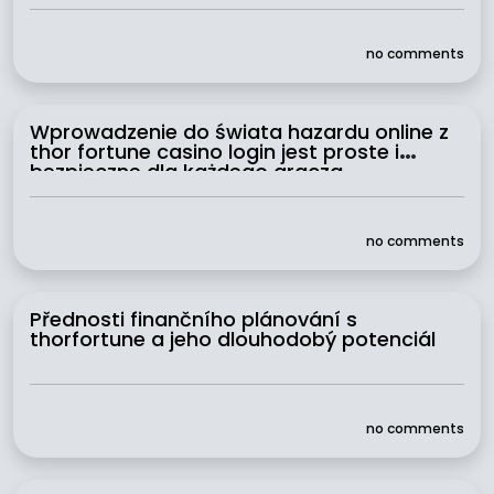
no comments
Wprowadzenie do świata hazardu online z
thor fortune casino login jest proste i
bezpieczne dla każdego gracza
no comments
Přednosti finančního plánování s
thorfortune a jeho dlouhodobý potenciál
no comments