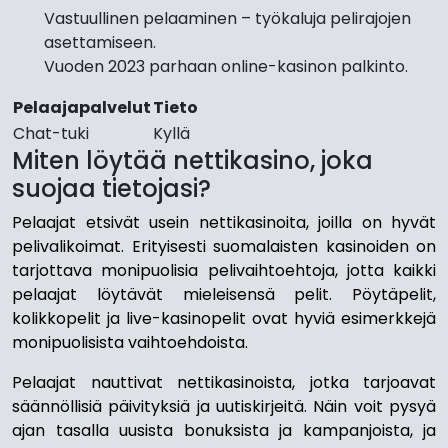
Vastuullinen pelaaminen – työkaluja pelirajojen
asettamiseen.
Vuoden 2023 parhaan online-kasinon palkinto.
Pelaajapalvelut
Tieto
Chat-tuki
Kyllä
Miten löytää nettikasino, joka
suojaa tietojasi?
Pelaajat etsivät usein nettikasinoita, joilla on hyvät
pelivalikoimat. Erityisesti suomalaisten kasinoiden on
tarjottava monipuolisia pelivaihtoehtoja, jotta kaikki
pelaajat löytävät mieleisensä pelit. Pöytäpelit,
kolikkopelit ja live-kasinopelit ovat hyviä esimerkkejä
monipuolisista vaihtoehdoista.
Pelaajat nauttivat nettikasinoista, jotka tarjoavat
säännöllisiä päivityksiä ja uutiskirjeitä. Näin voit pysyä
ajan tasalla uusista bonuksista ja kampanjoista, ja