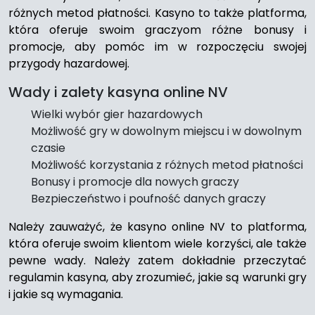
różnych metod płatności. Kasyno to także platforma,
która oferuje swoim graczyom różne bonusy i
promocje, aby pomóc im w rozpoczęciu swojej
przygody hazardowej.
Wady i zalety kasyna online NV
Wielki wybór gier hazardowych
Możliwość gry w dowolnym miejscu i w dowolnym
czasie
Możliwość korzystania z różnych metod płatności
Bonusy i promocje dla nowych graczy
Bezpieczeństwo i poufność danych graczy
Należy zauważyć, że kasyno online NV to platforma,
która oferuje swoim klientom wiele korzyści, ale także
pewne wady. Należy zatem dokładnie przeczytać
regulamin kasyna, aby zrozumieć, jakie są warunki gry
i jakie są wymagania.