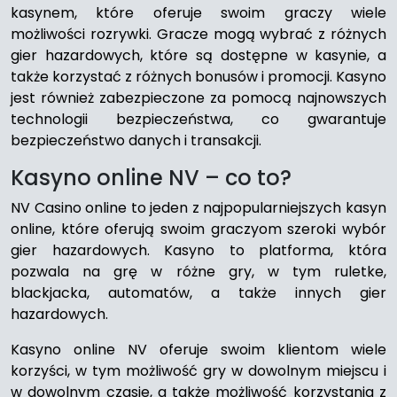
kasynem, które oferuje swoim graczy wiele
możliwości rozrywki. Gracze mogą wybrać z różnych
gier hazardowych, które są dostępne w kasynie, a
także korzystać z różnych bonusów i promocji. Kasyno
jest również zabezpieczone za pomocą najnowszych
technologii bezpieczeństwa, co gwarantuje
bezpieczeństwo danych i transakcji.
Kasyno online NV – co to?
NV Casino online to jeden z najpopularniejszych kasyn
online, które oferują swoim graczyom szeroki wybór
gier hazardowych. Kasyno to platforma, która
pozwala na grę w różne gry, w tym ruletke,
blackjacka, automatów, a także innych gier
hazardowych.
Kasyno online NV oferuje swoim klientom wiele
korzyści, w tym możliwość gry w dowolnym miejscu i
w dowolnym czasie, a także możliwość korzystania z