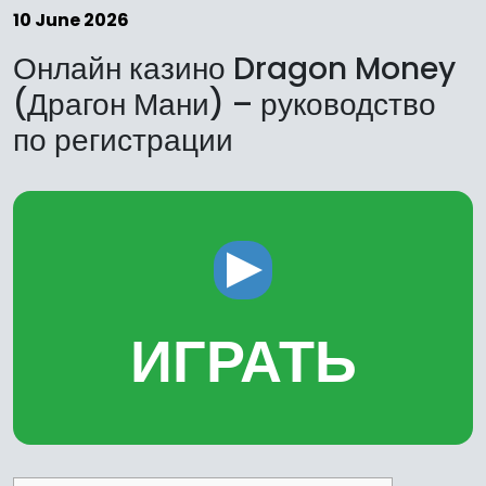
10 June 2026
Онлайн казино Dragon Money
(Драгон Мани) – руководство
по регистрации
ИГРАТЬ