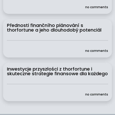
no comments
Přednosti finančního plánování s
thorfortune a jeho dlouhodobý potenciál
no comments
Inwestycje przyszłości z thorfortune i
skuteczne strategie finansowe dla każdego
no comments