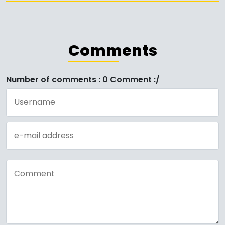
Comments
Number of comments : 0 Comment :/