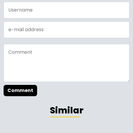
Comment
Similar