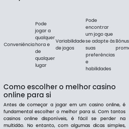
Pode
Pode
encontrar
jogar a
um jogo que
qualquer
Variabilidade
se adapte às
Bónus
Conveniência
hora e
de jogos
suas
prom
de
preferências
qualquer
e
lugar
habilidades
Como escolher o melhor casino
online para si
Antes de começar a jogar em um casino online, é
fundamental escolher o melhor para si. Com tantos
casinos online disponíveis, é fácil se perder na
multidão. No entanto, com algumas dicas simples,