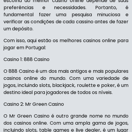
escolha do melhor casino online depende de suas
preferências e necessidades. Portanto, é
fundamental fazer uma pesquisa minuciosa e
verificar as condições de cada cassino antes de fazer
um depósito.
Com isso, aqui estão os melhores casinos online para
jogar em Portugal:
Casino 1: 888 Casino
O 888 Casino é um dos mais antigos e mais populares
casinos online do mundo. Com uma variedade de
jogos, incluindo slots, blackjack, roulette e poker, é um
destino ideal para jogadores de todos os níveis.
Casino 2: Mr Green Casino
O Mr Green Casino é outro grande nome no mundo
dos casinos online. Com uma ampla gama de jogos,
incluindo slots, table games e live dealer, é um lugar