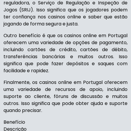
reguladora, o Serviço de Regulação e Inspeção de
Jogos (SRIJ). Isso significa que os jogadores podem
ter confiança nos casinos online e saber que estão
jogando de forma segura e justa.
Outro benefício é que os casinos online em Portugal
oferecem uma variedade de opções de pagamento,
incluindo cartões de crédito, cartões de débito,
transferências bancárias e muitos outros. Isso
significa que pode fazer depósitos e saques com
facilidade e rapidez.
Finalmente, os casinos online em Portugal oferecem
uma variedade de recursos de apoio, incluindo
suporte ao cliente, fóruns de discussão e muitos
outros. Isso significa que pode obter ajuda e suporte
quando precisar.
Benefício
Descrição