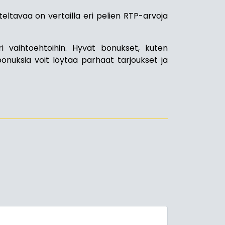
teltavaa on vertailla eri pelien RTP-arvoja
ri vaihtoehtoihin. Hyvät bonukset, kuten
bonuksia voit löytää parhaat tarjoukset ja