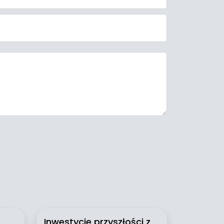
Inwestycje przyszłości z