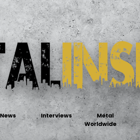
News
Interviews
Metal
Worldwide