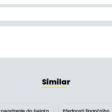
Similar
owadzenie do świata
Přednosti finančního