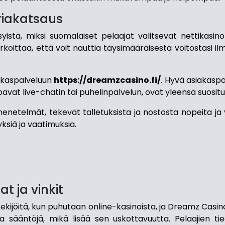
oriakatsaus
stä, miksi suomalaiset pelaajat valitsevat nettikasinot. 
tarkoittaa, että voit nauttia täysimääräisestä voitostasi 
akaspalveluun
https://dreamzcasino.fi/
. Hyvä asiakasp
joavat live-chatin tai puhelinpalvelun, ovat yleensä suosi
enetelmät, tekevät talletuksista ja nostosta nopeita ja v
yksiä ja vaatimuksia.
t ja vinkit
ä tekijöitä, kun puhutaan online-kasinoista, ja Dreamz Cas
ja sääntöjä, mikä lisää sen uskottavuutta. Pelaajien ti