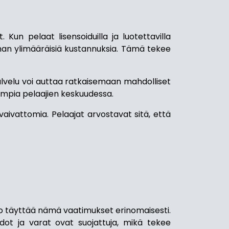
Kun pelaat lisensoiduilla ja luotettavilla
ilman ylimääräisiä kustannuksia. Tämä tekee
alvelu voi auttaa ratkaisemaan mahdolliset
tumpia pelaajien keskuudessa.
aivattomia. Pelaajat arvostavat sitä, että
ino täyttää nämä vaatimukset erinomaisesti.
edot ja varat ovat suojattuja, mikä tekee