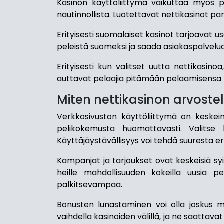
Kasinon käyttöliittymä vaikuttaa myös pe
nautinnollista. Luotettavat nettikasinot pa
Erityisesti suomalaiset kasinot tarjoavat 
peleistä suomeksi ja saada asiakaspalvelua 
Erityisesti kun valitset uutta nettikasinoa
auttavat pelaajia pitämään pelaamisensa h
Miten nettikasinon arvoste
Verkkosivuston käyttöliittymä on keskeine
pelikokemusta huomattavasti. Valitse k
Käyttäjäystävällisyys voi tehdä suuresta er
Kampanjat ja tarjoukset ovat keskeisiä syi
heille mahdollisuuden kokeilla uusia p
palkitsevampaa.
Bonusten lunastaminen voi olla joskus mon
vaihdella kasinoiden välillä, ja ne saattav