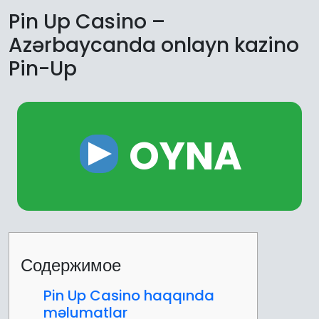
Pin Up Casino –
Azərbaycanda onlayn kazino
Pin-Up
OYNA
Содержимое
Pin Up Casino haqqında
məlumatlar