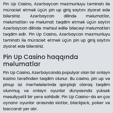
Pin Up Casino, Azərbaycan məzmunluyu təminatı ilə
müraciət etmək üçün pin up giriş saytını ziyarət edə
bilərsiniz. Azərbaycan dilində məlumatlar,
məlumatları və məlumat təqdim etmək üçün saytın
Azərbaycan dilində məhsul edilə biləcəyi məlumatları
təqdim edir. Pin Up Casino, Azərbaycan məzmunluyu
təminatı ilə müraciət etmək üçün pin up giriş saytını
ziyarət edə bilərsiniz.
Pin Up Casino haqqında
məlumatlar
Pin Up Casino, Azərbaycanda populyar olan bir onlayn
kazino tərəfindən təqdim olunur. Bu casino, pin up və
pinup az mərhələlərində qarşılıqlı olaraq təqdim
olunmuş və onlayn oyunlar dünyasında yüksək
məsuliyyətli bir yerə sahibdir. Pin Up Casino-da ən çox
oynanır oyunlar arasında slotlar, blackjack, poker və
baccarat yer alır.