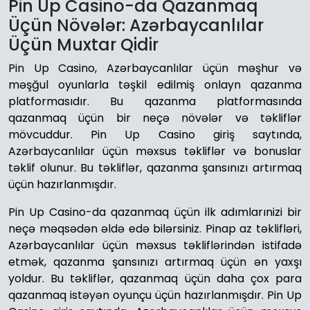
Pin Up Casino-da Qazanmaq
Üçün Növələr: Azərbaycanlılar
Üçün Muxtar Qidir
Pin Up Casino, Azərbaycanlılar üçün məşhur və
məşğul oyunlarla təşkil edilmiş onlayn qazanma
platformasıdır. Bu qazanma platformasında
qazanmaq üçün bir neçə növələr və təkliflər
mövcuddur. Pin Up Casino giriş saytında,
Azərbaycanlılar üçün məxsus təkliflər və bonuslar
təklif olunur. Bu təkliflər, qazanma şansınızı artırmaq
üçün hazırlanmışdır.
Pin Up Casino-da qazanmaq üçün ilk adımlarınizi bir
neçə məqsədən əldə edə bilərsiniz. Pinap az təklifləri,
Azərbaycanlılar üçün məxsus təkliflərindən istifadə
etmək, qazanma şansınızı artırmaq üçün ən yaxşı
yoldur. Bu təkliflər, qazanmaq üçün daha çox para
qazanmaq istəyən oyunçu üçün hazırlanmışdır. Pin Up