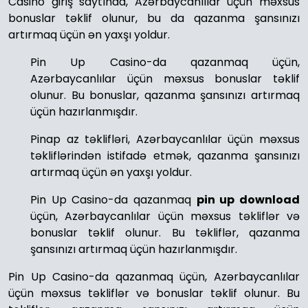
Casino giriş saytında, Azərbaycanlılar üçün məxsus
bonuslar təklif olunur, bu da qazanma şansınızı
artırmaq üçün ən yaxşı yoldur.
Pin Up Casino-da qazanmaq üçün,
Azərbaycanlılar üçün məxsus bonuslar təklif
olunur. Bu bonuslar, qazanma şansınızı artırmaq
üçün hazırlanmışdır.
Pinap az təklifləri, Azərbaycanlılar üçün məxsus
təkliflərindən istifadə etmək, qazanma şansınızı
artırmaq üçün ən yaxşı yoldur.
Pin Up Casino-da qazanmaq
pin up download
üçün, Azərbaycanlılar üçün məxsus təkliflər və
bonuslar təklif olunur. Bu təkliflər, qazanma
şansınızı artırmaq üçün hazırlanmışdır.
Pin Up Casino-da qazanmaq üçün, Azərbaycanlılar
üçün məxsus təkliflər və bonuslar təklif olunur. Bu