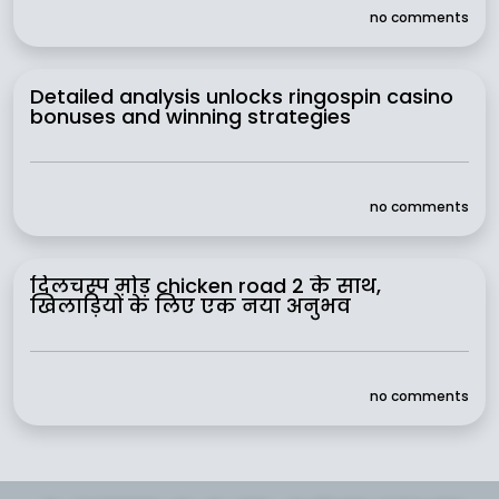
no comments
Detailed analysis unlocks ringospin casino
bonuses and winning strategies
no comments
दिलचस्प मोड़ chicken road 2 के साथ,
खिलाड़ियों के लिए एक नया अनुभव
no comments