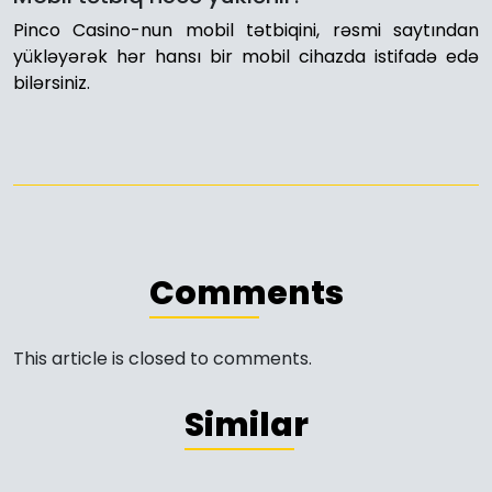
Pinco Casino-nun mobil tətbiqini, rəsmi saytından
yükləyərək hər hansı bir mobil cihazda istifadə edə
bilərsiniz.
Comments
This article is closed to comments.
Similar