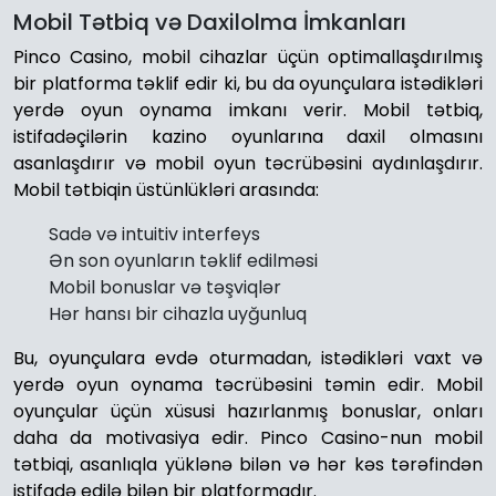
Mobil Tətbiq və Daxilolma İmkanları
Pinco Casino, mobil cihazlar üçün optimallaşdırılmış
bir platforma təklif edir ki, bu da oyunçulara istədikləri
yerdə oyun oynama imkanı verir. Mobil tətbiq,
istifadəçilərin kazino oyunlarına daxil olmasını
asanlaşdırır və mobil oyun təcrübəsini aydınlaşdırır.
Mobil tətbiqin üstünlükləri arasında:
Sadə və intuitiv interfeys
Ən son oyunların təklif edilməsi
Mobil bonuslar və təşviqlər
Hər hansı bir cihazla uyğunluq
Bu, oyunçulara evdə oturmadan, istədikləri vaxt və
yerdə oyun oynama təcrübəsini təmin edir. Mobil
oyunçular üçün xüsusi hazırlanmış bonuslar, onları
daha da motivasiya edir. Pinco Casino-nun mobil
tətbiqi, asanlıqla yüklənə bilən və hər kəs tərəfindən
istifadə edilə bilən bir platformadır.