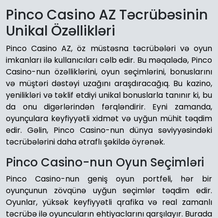
Pinco Casino AZ Təcrübəsinin
Unikal Özəllikləri
Pinco Casino AZ, öz müstəsna təcrübələri və oyun
imkanları ilə kullanıcıları cəlb edir. Bu məqalədə, Pinco
Casino-nun özəlliklərini, oyun seçimlərini, bonuslarını
və müştəri dəstəyi uzağını araşdıracağıq. Bu kazino,
yenilikləri və təklif etdiyi unikal bonuslarla tanınır ki, bu
da onu digərlərindən fərqləndirir. Eyni zamanda,
oyunçulara keyfiyyətli xidmət və uyğun mühit təqdim
edir. Gəlin, Pinco Casino-nun dünya səviyyəsindəki
təcrübələrini daha ətraflı şəkildə öyrənək.
Pinco Casino-nun Oyun Seçimləri
Pinco Casino-nun geniş oyun portfeli, hər bir
oyunçunun zövqünə uyğun seçimlər təqdim edir.
Oyunlar, yüksək keyfiyyətli qrafika və real zamanlı
təcrübə ilə oyuncuların ehtiyaclarını qarşılayır. Burada