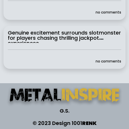
no comments
Genuine excitement surrounds slotmonster
for players chasing thrilling jackpot
experiences
no comments
G.S.
© 2023 Design
1001
RENK