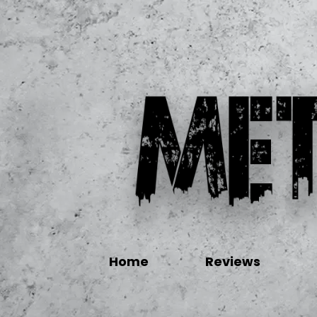
Home
Reviews