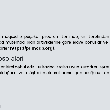
 məqsədilə peşəkar proqram təminatçıları tərəfindən 
 mütəmadi olan aktivliklərinə görə əlavə bonuslar və təşvi
dirlər
https://primodb.org/
.
əsələləri
tet kimi qəbul edir. Bu kazino, Malta Oyun Autoriteti tərəfi
i olduğunu və müştəri məlumatlarının qorunduğunu təmin
i