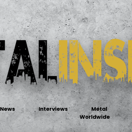
News
Interviews
Metal
Worldwide