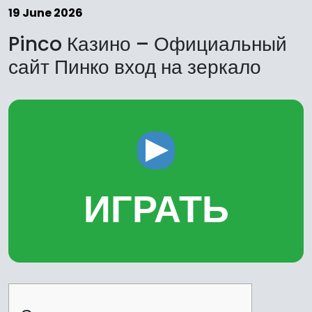
19 June 2026
Pinco Казино – Официальный
сайт Пинко вход на зеркало
ИГРАТЬ