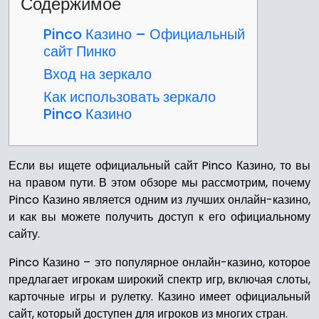
Содержимое
Pinco Казино – Официальный
сайт Пинко
Вход на зеркало
Как использовать зеркало
Pinco Казино
Если вы ищете официальный сайт Pinco Казино, то вы
на правом пути. В этом обзоре мы рассмотрим, почему
Pinco Казино является одним из лучших онлайн-казино,
и как вы можете получить доступ к его официальному
сайту.
Pinco Казино – это популярное онлайн-казино, которое
предлагает игрокам широкий спектр игр, включая слоты,
карточные игры и рулетку. Казино имеет официальный
сайт, который доступен для игроков из многих стран.