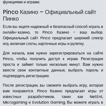
функциями и играми.
Pinco Казино – Официальный сайт
Пинко
Если вы ищете надежный и безопасный способ играть в
онлайн-казино, то Pinco Казино – ваш выбор.
Официальный сайт Pinco предлагает широкий спектр
игр, включая слоты, карточные игры и рулетку.
Для начала, вам нужно зарегистрироваться на сайте
Pinco, чтобы получить доступ к играм. Регистрация
проста и займет только несколько минут. Вам нужно
ввести свои контактные данные, выбрать пароль и
подтвердить регистрацию.
После регистрации, вы сможете выбрать игру, которая
вам понравится. Pinco Казино предлагает игры от
известных разработчиков, таких как NetEnt,
Microgaming и Evolution Gaming. Вы можете играть в