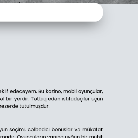
klif edəcəyəm. Bu kazino, mobil oyunçular,
bir yerdir. Tətbiq edən istifadəçilər üçün
 nəzərdə tutulmuşdur.
ş oyun seçimi, cəlbedici bonuslar və mükafat
formadır. Oyunçuların yanına uyğun bir mühit