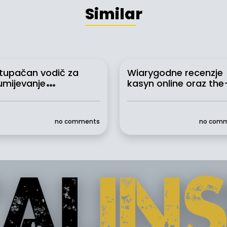
Similar
stupačan vodič za
Wiarygodne recenzje
umijevanje
kasyn online oraz the
rfortune i njegov
nvcasinos.com.pl dla
ecaj na financije danas
graczy z Polski
no comments
no com