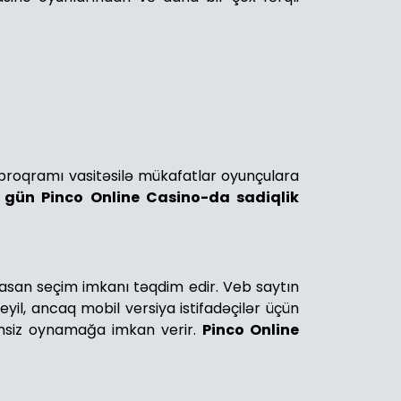
k proqramı vasitəsilə mükafatlar oyunçulara
 gün Pinco Online Casino-da sadiqlik
 asan seçim imkanı təqdim edir. Veb saytın
deyil, ancaq mobil versiya istifadəçilər üçün
lemsiz oynamağa imkan verir.
Pinco Online