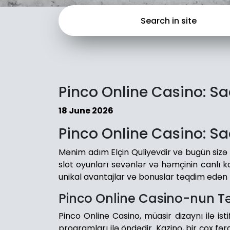
Pinco Online Casino: S
18 June 2026
Pinco Online Casino: S
Mənim adım Elçin Quliyevdir və bugün sizə
slot oyunları sevənlər və həmçinin canlı 
unikal avantajlar və bonuslar təqdim edən
Pinco Online Casino-nun Tə
Pinco Online Casino, müasir dizaynı ilə ist
proqramları ilə öndədir. Kazino, bir çox fə