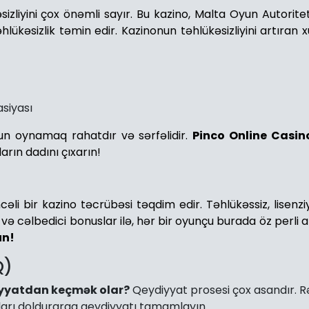
izliyini çox önəmli sayır. Bu kazino, Malta Oyun Autoritet
hlükəsizlik təmin edir. Kazinonun təhlükəsizliyini artıran 
asiyası
n oynamaq rahatdır və sərfəlidir.
Pinco Online Casin
arın dadını çıxarın!
li bir kazino təcrübəsi təqdim edir. Təhlükəssiz, lisenzi
ə cəlbedici bonuslar ilə, hər bir oyunçu burada öz perli 
un!
Q)
iyyatdan keçmək olar?
Qeydiyyat prosesi çox asandır. Rə
ları dolduraraq qeydiyyatı tamamlayın.