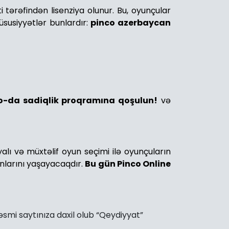
i tərəfindən lisenziya olunur. Bu, oyunçular
xüsusiyyətlər bunlardır:
pinco azerbaycan
o-da sadiqlik proqramına qoşulun!
və
yalı və müxtəlif oyun seçimi ilə oyunçuların
anlarını yaşayacaqdır.
Bu gün Pinco Online
smi saytınıza daxil olub “Qeydiyyat”