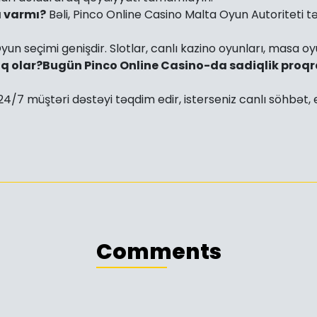
ı varmı?
Bəli, Pinco Online Casino Malta Oyun Autoriteti tə
un seçimi genişdir. Slotlar, canlı kazino oyunları, masa oy
q olar?
Bugün Pinco Online Casino-da sadiqlik proq
4/7 müştəri dəstəyi təqdim edir, isterseniz canlı söhbət, 
Comments