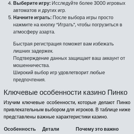
Выберите игру:
Исследуйте более 3000 игровых
автоматов и других игр.
Начните играть:
После выбора игры просто
нажмите на кнопку “Играть”, чтобы погрузиться в
атмосферу азарта.
Быстрая регистрация поможет вам избежать
лишних задержек.
Подтверждение данных защищает ваш аккаунт от
мошенничества.
Широкий выбор игр удовлетворит любые
предпочтения.
Ключевые особенности казино Пинко
Изучим ключевые особенности, которые делают Пинко
привлекательным выбором для игроков. В таблице ниже
представлены важные характеристики казино.
Особенность
Детали
Почему это важно