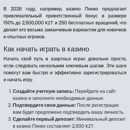
В 2026 году, например, казино Пинко предлагает
привлекательный приветственный бонус в размере
150% до 2,500,000 KZT и 250 бесплатных вращений, что
делает его весьма заманчивым вариантом для новичков
и опытных игроков.
Как начать играть в казино
Начать свой путь в азартных играх довольно просто,
если следовать нескольким ключевым шагам. Эти шаги
помогут вам быстро и эффективно зарегистрироваться
и начать игру.
Создайте учетную запись:
Перейдите на сайт
казино и заполните необходимые данные.
Подтвердите свои данные:
После регистрации
вам будет предложено подтвердить вашу личность.
Сделайте первый депозит:
Минимальный депозит
в казино Пинко составляет 2,500 KZT.