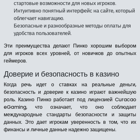
стартовые возможности для новых игроков.
Интуитивно понятный интерфейс на сайте, который
облегчает навигацию.
Безопасные и разнообразные методы оплаты для
удобства пользователей.
Эти преимущества делают Пинко хорошим выбором
для игроков всех уровней, от новичков до опытных
геймеров.
Доверие и безопасность в казино
Когда речь идет о ставках на реальные деньги,
безопасность и доверие к казино играют важнейшую
роль. Казино Пинко работает под лицензией Curacao
eGaming, что означает, что оно соблюдает
международные стандарты безопасности и защиты
данных. Это дает игрокам уверенность в том, что их
финансы и личные данные надежно защищены.