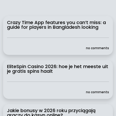
Crazy Time App features you can’t miss: a
guide for players in Bangladesh looking
no comments
EliteSpin Casino 2026: hoe je het meeste uit
je gratis spins haalt
no comments
Jakie bonusy w 2026 roku przyciągają
graczy do kasyn online?