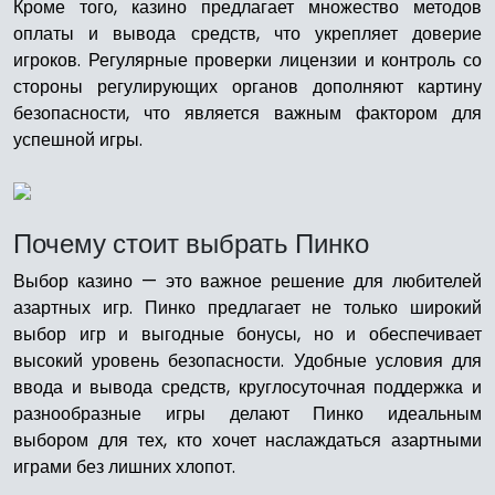
Кроме того, казино предлагает множество методов
оплаты и вывода средств, что укрепляет доверие
игроков. Регулярные проверки лицензии и контроль со
стороны регулирующих органов дополняют картину
безопасности, что является важным фактором для
успешной игры.
Почему стоит выбрать Пинко
Выбор казино — это важное решение для любителей
азартных игр. Пинко предлагает не только широкий
выбор игр и выгодные бонусы, но и обеспечивает
высокий уровень безопасности. Удобные условия для
ввода и вывода средств, круглосуточная поддержка и
разнообразные игры делают Пинко идеальным
выбором для тех, кто хочет наслаждаться азартными
играми без лишних хлопот.