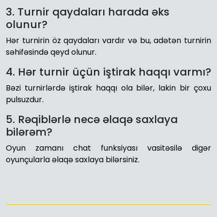
3. Turnir qaydaları harada əks
olunur?
Hər turnirin öz qaydaları vardır və bu, adətən turnirin
səhifəsində qeyd olunur.
4. Hər turnir üçün iştirak haqqı varmı?
Bəzi turnirlərdə iştirak haqqı ola bilər, lakin bir çoxu
pulsuzdur.
5. Rəqiblərlə necə əlaqə saxlaya
bilərəm?
Oyun zamanı chat funksiyası vasitəsilə digər
oyunçularla əlaqə saxlaya bilərsiniz.