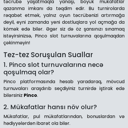
təcrübə yaşatmaqla yanaşı, böyük mükafatlar
qazanma imkanı da təqdim edir. Bu turnirolarda
rəqabət etmək, yalnız oyun təcrübənizi artırmağa
deyil, eyni zamanda yeni dostluqlara yol açmağa da
kömək edə bilər. Əgər siz də öz şansınızı sınamaq
istəyirsinizsə, Pinco slot turnuvalarına qoşulmaqdan
çəkinməyin!
Tez-tez Soruşulan Suallar
1. Pinco slot turnuvalarına necə
qoşulmaq olar?
Pinco platformasında hesab yaradaraq, mövcud
turnuvaları araşdırıb seçdiyiniz turnirdə iştirak edə
bilərsiniz
Pinco
.
2. Mükafatlar hansı növ olur?
Mükafatlar, pul mükafatlarından, bonuslardan və
hədiyyələrdən ibarət ola bilər.