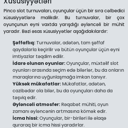
Xüsusiyyətləri
Pinco slot turnuvaları, oyunçular üçün bir sıra cəlbedici
xüsusiyyətlərə malikdir. Bu turnuvalar, bir çox
oyunçunun eyni vaxtda yarışdığı əyləncəli bir mühit
yaradır. Bəzi əsas xüsusiyyətlər aşağıdakılardır:
Şəffaflıq:
Turnuvalar, adətən, tam şəffaf
qaydalarla keçirilir və bütün oyunçular üçün eyni
imtiyazlar təqdim edilir.
İdarə olunan oyunlar:
Oyunçular, müxtəlif slot
oyunları arasında seçim edə bilərlər, bu da onların
maraqlarına uyğunlaşmağa imkan tanıyır.
Yüksək mükafatlar:
Mükafatlar, adətən,
cazibədar ola bilər, bu da oyunçuları daha da
təşviq edir.
Əyləncəli atmosfer:
Rəqabət mühiti, oyun
zamanı əyləncənin artmasına kömək edir.
İcma hissi:
Oyunçular, bir-biriləri ilə əlaqə
quraraq bir icma hissi yaradırlar.