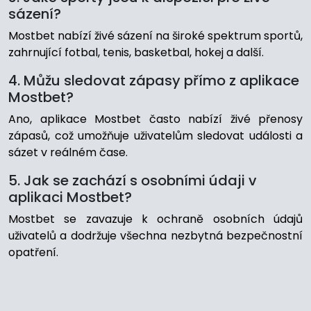
sázení?
Mostbet nabízí živé sázení na široké spektrum sportů,
zahrnující fotbal, tenis, basketbal, hokej a další.
4. Můžu sledovat zápasy přímo z aplikace
Mostbet?
Ano, aplikace Mostbet často nabízí živé přenosy
zápasů, což umožňuje uživatelům sledovat události a
sázet v reálném čase.
5. Jak se zachází s osobními údaji v
aplikaci Mostbet?
Mostbet se zavazuje k ochraně osobních údajů
uživatelů a dodržuje všechna nezbytná bezpečnostní
opatření.