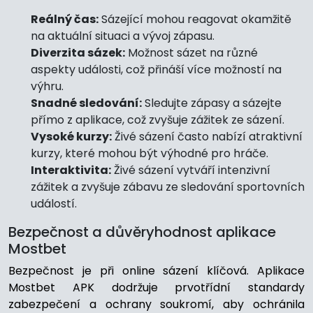
Reálný čas:
Sázející mohou reagovat okamžitě
na aktuální situaci a vývoj zápasu.
Diverzita sázek:
Možnost sázet na různé
aspekty události, což přináší více možností na
výhru.
Snadné sledování:
Sledujte zápasy a sázejte
přímo z aplikace, což zvyšuje zážitek ze sázení.
Vysoké kurzy:
Živé sázení často nabízí atraktivní
kurzy, které mohou být výhodné pro hráče.
Interaktivita:
Živé sázení vytváří intenzivní
zážitek a zvyšuje zábavu ze sledování sportovních
událostí.
Bezpečnost a důvěryhodnost aplikace
Mostbet
Bezpečnost je při online sázení klíčová. Aplikace
Mostbet APK dodržuje prvotřídní standardy
zabezpečení a ochrany soukromí, aby ochránila