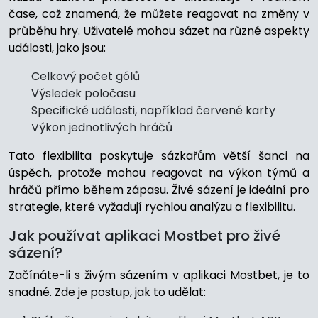
čase, což znamená, že můžete reagovat na změny v
průběhu hry. Uživatelé mohou sázet na různé aspekty
události, jako jsou:
Celkový počet gólů
Výsledek poločasu
Specifické události, například červené karty
Výkon jednotlivých hráčů
Tato flexibilita poskytuje sázkařům větší šanci na
úspěch, protože mohou reagovat na výkon týmů a
hráčů přímo během zápasu. Živé sázení je ideální pro
strategie, které vyžadují rychlou analýzu a flexibilitu.
Jak používat aplikaci Mostbet pro živé
sázení?
Začínáte-li s živým sázením v aplikaci Mostbet, je to
snadné. Zde je postup, jak to udělat: