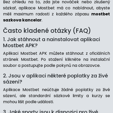
Bez ohledu na to, zda jste nováček nebo zkušený
sázkař, aplikace Mostbet má co nabídnout, abyste
měli maximum radosti z každého zápasu
mostbet
sazkova kancelar
.
Často kladené otázky (FAQ)
1. Jak stáhnout a nainstalovat aplikaci
Mostbet APK?
Aplikaci Mostbet APK můžete stáhnout z oficiálních
stránek Mostbet. Po stažení klikněte na instalační
soubor a postupujte podle pokynů na obrazovce.
2. Jsou v aplikaci některé poplatky za živé
sázení?
Aplikace Mostbet neúčtuje žádné poplatky za živé
sázení, ale standardní sázkové limity a kurzy se
mohou lišit podle události.
3. Jaké sporty jsou k dispozici pro živé