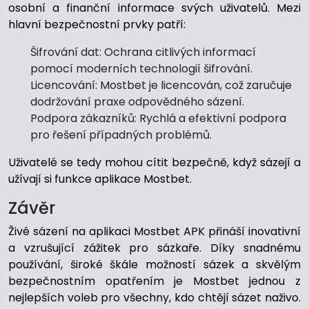
osobní a finanční informace svých uživatelů. Mezi
hlavní bezpečnostní prvky patří:
Šifrování dat: Ochrana citlivých informací
pomocí moderních technologií šifrování.
Licencování: Mostbet je licencován, což zaručuje
dodržování praxe odpovědného sázení.
Podpora zákazníků: Rychlá a efektivní podpora
pro řešení případných problémů.
Uživatelé se tedy mohou cítit bezpečně, když sázejí a
užívají si funkce aplikace Mostbet.
Závěr
Živé sázení na aplikaci Mostbet APK přináší inovativní
a vzrušující zážitek pro sázkaře. Díky snadnému
používání, široké škále možností sázek a skvělým
bezpečnostním opatřením je Mostbet jednou z
nejlepších voleb pro všechny, kdo chtějí sázet naživo.