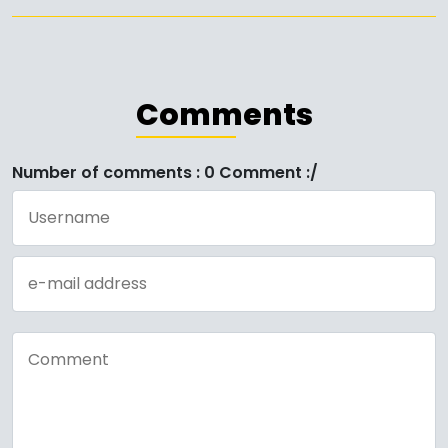
Comments
Number of comments : 0 Comment :/