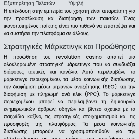
Εξυπηρέτηση Πελατών
Υψηλή
Η επένδυση στην εμπειρία του χρήστη είναι απαραίτητη για
την προσέλκυση και διατήρηση των παικτών. Ένας
ικανοποιημένος παίκτης είναι πιο πιθανό να επιστρέψει και
να συστήσει την πλατφόρμα σε άλλους.
Στρατηγικές Μάρκετινγκ και Προώθησης
Η προώθηση του revolution casino απαιτεί μια
ολοκληρωμένη στρατηγική μάρκετινγκ που να συνδυάζει
διάφορες τακτικές και κανάλια. Αυτό περιλαμβάνει το
μάρκετινγκ περιεχομένου, τα μέσα κοινωνικής δικτύωσης,
την διαφήμιση μέσω μηχανών αναζήτησης (SEO) και την
διαφήμιση με πληρωμή ανά κλικ (PPC). Το μάρκετινγκ
περιεχομένου μπορεί να περιλαμβάνει τη δημιουργία
ενημερωτικών άρθρων, οδηγών και βίντεο σχετικά με τα
παιχνίδια καζίνο, τις στρατηγικές στοιχηματισμού και τις
προσφορές της πλατφόρμας. Τα μέσα κοινωνικής
δικτύωσης μπορούν να χρησιμοποιηθούν για την
αλληλεπίδραση με τους παίκτες, την προώθηση των