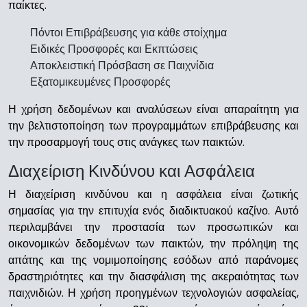
παίκτες.
Πόντοι Επιβράβευσης για κάθε στοίχημα
Ειδικές Προσφορές και Εκπτώσεις
Αποκλειστική Πρόσβαση σε Παιχνίδια
Εξατομικευμένες Προσφορές
Η χρήση δεδομένων και αναλύσεων είναι απαραίτητη για
την βελτιστοποίηση των προγραμμάτων επιβράβευσης και
την προσαρμογή τους στις ανάγκες των παικτών.
Διαχείριση Κινδύνου και Ασφάλεια
Η διαχείριση κινδύνου και η ασφάλεια είναι ζωτικής
σημασίας για την επιτυχία ενός διαδικτυακού καζίνο. Αυτό
περιλαμβάνει την προστασία των προσωπικών και
οικονομικών δεδομένων των παικτών, την πρόληψη της
απάτης και της νομιμοποίησης εσόδων από παράνομες
δραστηριότητες και την διασφάλιση της ακεραιότητας των
παιχνιδιών. Η χρήση προηγμένων τεχνολογιών ασφαλείας,