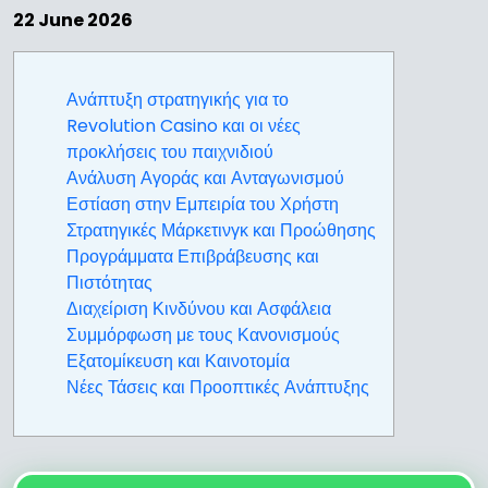
22 June 2026
Ανάπτυξη στρατηγικής για το
Revolution Casino και οι νέες
προκλήσεις του παιχνιδιού
Ανάλυση Αγοράς και Ανταγωνισμού
Εστίαση στην Εμπειρία του Χρήστη
Στρατηγικές Μάρκετινγκ και Προώθησης
Προγράμματα Επιβράβευσης και
Πιστότητας
Διαχείριση Κινδύνου και Ασφάλεια
Συμμόρφωση με τους Κανονισμούς
Εξατομίκευση και Καινοτομία
Νέες Τάσεις και Προοπτικές Ανάπτυξης