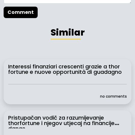
Comment
Similar
Interessi finanziari crescenti grazie a thor
fortune e nuove opportunità di guadagno
no comments
Pristupačan vodič za razumijevanje
thorfortune i njegov utjecaj na financije
danas