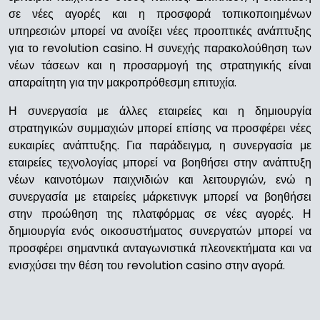
σε νέες αγορές και η προσφορά τοπικοποιημένων
υπηρεσιών μπορεί να ανοίξει νέες προοπτικές ανάπτυξης
για το revolution casino. Η συνεχής παρακολούθηση των
νέων τάσεων και η προσαρμογή της στρατηγικής είναι
απαραίτητη για την μακροπρόθεσμη επιτυχία.
Η συνεργασία με άλλες εταιρείες και η δημιουργία
στρατηγικών συμμαχιών μπορεί επίσης να προσφέρει νέες
ευκαιρίες ανάπτυξης. Για παράδειγμα, η συνεργασία με
εταιρείες τεχνολογίας μπορεί να βοηθήσει στην ανάπτυξη
νέων καινοτόμων παιχνιδιών και λειτουργιών, ενώ η
συνεργασία με εταιρείες μάρκετινγκ μπορεί να βοηθήσει
στην προώθηση της πλατφόρμας σε νέες αγορές. Η
δημιουργία ενός οικοσυστήματος συνεργατών μπορεί να
προσφέρει σημαντικά ανταγωνιστικά πλεονεκτήματα και να
ενισχύσει την θέση του revolution casino στην αγορά.