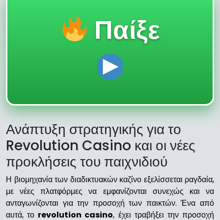
Παίξε
Ανάπτυξη στρατηγικής για το
Revolution Casino και οι νέες
προκλήσεις του παιχνιδιού
Η βιομηχανία των διαδικτυακών καζίνο εξελίσσεται ραγδαία,
με νέες πλατφόρμες να εμφανίζονται συνεχώς και να
ανταγωνίζονται για την προσοχή των παικτών. Ένα από
αυτά, το
revolution casino
, έχει τραβήξει την προσοχή