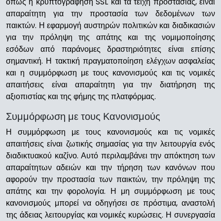
όπως η κρυπτογράφηση SSL και τα τείχη προστασίας, είναι
απαραίτητη για την προστασία των δεδομένων των
παικτών. Η εφαρμογή αυστηρών πολιτικών και διαδικασιών
για την πρόληψη της απάτης και της νομιμοποίησης
εσόδων από παράνομες δραστηριότητες είναι επίσης
σημαντική. Η τακτική πραγματοποίηση ελέγχων ασφαλείας
και η συμμόρφωση με τους κανονισμούς και τις νομικές
απαιτήσεις είναι απαραίτητη για την διατήρηση της
αξιοπιστίας και της φήμης της πλατφόρμας.
Συμμόρφωση με τους Κανονισμούς
Η συμμόρφωση με τους κανονισμούς και τις νομικές
απαιτήσεις είναι ζωτικής σημασίας για την λειτουργία ενός
διαδικτυακού καζίνο. Αυτό περιλαμβάνει την απόκτηση των
απαραίτητων αδειών και την τήρηση των κανόνων που
αφορούν την προστασία των παικτών, την πρόληψη της
απάτης και την φορολογία. Η μη συμμόρφωση με τους
κανονισμούς μπορεί να οδηγήσει σε πρόστιμα, αναστολή
της άδειας λειτουργίας και νομικές κυρώσεις. Η συνεργασία