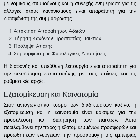
με νομικούς συμβούλους και η συνεχής ενημέρωση για τις
αλλαγές στους κανονισμούς είναι απαραίτητη για την
διασφάλιση της συμμόρφωσης.
Απόκτηση Απαραίτητων Αδειών
Τήρηση Κανόνων Προστασίας Παικτών
Πρόληψη Απάτης
Συμμόρφωση με Φορολογικές Απαιτήσεις
Η διαφανής και υπεύθυνη λειτουργία είναι απαραίτητη για
την οικοδόμηση εμπιστοσύνης με τους παίκτες και τις
ρυθμιστικές αρχές.
Εξατομίκευση και Καινοτομία
Στον ανταγωνιστικό κόσμο των διαδικτυακών καζίνο, η
εξατομίκευση και η καινοτομία είναι κρίσιμες για την
προσέλκυση και διατήρηση των παικτών. Αυτό
περιλαμβάνει την παροχή εξατομικευμένων προσφορών και
προωθητικών ενεργειών, την προσαρμογή της εμπειρίας