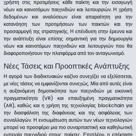
χρήστη στις προτιμήσεις κάθε παίκτη και την εισαγωγή
νέων και καινοτόμων παιχνιδιών και λειτουργιών. Η χρήση
δεδομένων και αναλύσεων είναι απαραίτητη για την
κατανόηση των προτιμήσεων των παικτών και την
προσαρμογή της στρατηγικής. Η επένδυση στην έρευνα και
την ανάπτυξη είναι επίσης σημαντική για την δημιουργία
νέων και καινοτόμων παιχνιδιών και λειτουργιών που θα
διαφοροποιήσουν την πλατφόρμα από τον ανταγωνισμό.
Νέες Τάσεις και Προοπτικές Ανάπτυξης
Η αγορά των διαδικτυακών καζίνο συνεχίζει να εξελίσσεται,
με νέες τάσεις να εμφανίζονται συνεχώς. Μία από αυτές είναι
η αυξανόμενη δημοτικότητα των παιχνιδιών με εικονική
πραγματικότητα (VR) και επαυξημένη πραγματικότητα
(AR), καθώς και η χρήση της τεχνολογίας blockchain για
την διασφάλιση της διαφάνειας και της ασφάλειας των
συναλλαγών. Η ενσωμάτωση αυτών των νέων τεχνολογιών
μπορεί να προσφέρει μια πιο συναρπαστική και καθηλωτική
εμπειρία παιχνιδιού στους παίκτες. Επιπλέον, η επέκταση