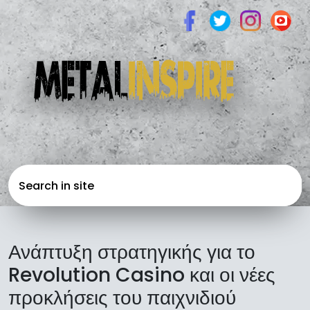
Ανάπτυξη στρατηγικής για το
Revolution Casino και οι νέες
προκλήσεις του παιχνιδιού