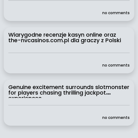
no comments
Wiarygodne recenzje kasyn online oraz
the-nvcasinos.com.pl dla graczy z Polski
no comments
Genuine excitement surrounds slotmonster
for players chasing thrilling jackpot
experiences
no comments