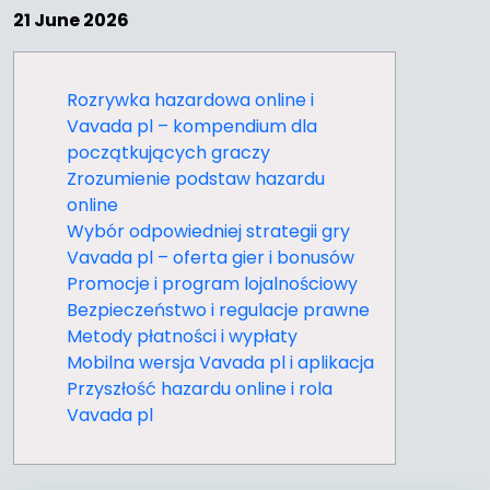
21 June 2026
Rozrywka hazardowa online i
Vavada pl – kompendium dla
początkujących graczy
Zrozumienie podstaw hazardu
online
Wybór odpowiedniej strategii gry
Vavada pl – oferta gier i bonusów
Promocje i program lojalnościowy
Bezpieczeństwo i regulacje prawne
Metody płatności i wypłaty
Mobilna wersja Vavada pl i aplikacja
Przyszłość hazardu online i rola
Vavada pl