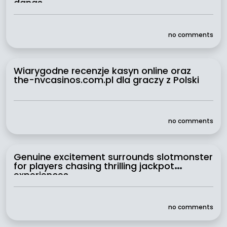
danas
no comments
Wiarygodne recenzje kasyn online oraz
the-nvcasinos.com.pl dla graczy z Polski
no comments
Genuine excitement surrounds slotmonster
for players chasing thrilling jackpot
experiences
no comments