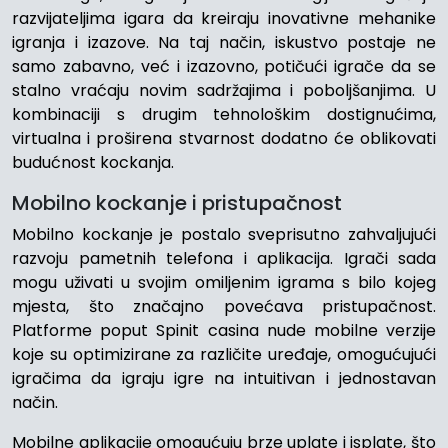
razvijateljima igara da kreiraju inovativne mehanike
igranja i izazove. Na taj način, iskustvo postaje ne
samo zabavno, već i izazovno, potičući igrače da se
stalno vraćaju novim sadržajima i poboljšanjima. U
kombinaciji s drugim tehnološkim dostignućima,
virtualna i proširena stvarnost dodatno će oblikovati
budućnost kockanja.
Mobilno kockanje i pristupačnost
Mobilno kockanje je postalo sveprisutno zahvaljujući
razvoju pametnih telefona i aplikacija. Igrači sada
mogu uživati u svojim omiljenim igrama s bilo kojeg
mjesta, što značajno povećava pristupačnost.
Platforme poput Spinit casina nude mobilne verzije
koje su optimizirane za različite uređaje, omogućujući
igračima da igraju igre na intuitivan i jednostavan
način.
Mobilne aplikacije omogućuju brze uplate i isplate, što