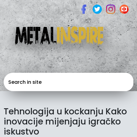
Tehnologija u kockanju Kako
inovacije mijenjaju igračko
iskustvo