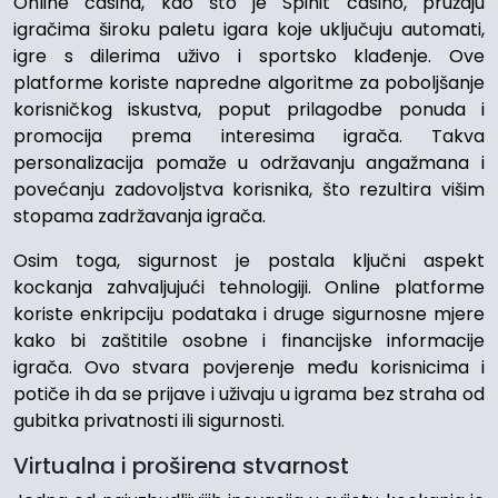
Online casina, kao što je Spinit casino, pružaju
igračima široku paletu igara koje uključuju automati,
igre s dilerima uživo i sportsko klađenje. Ove
platforme koriste napredne algoritme za poboljšanje
korisničkog iskustva, poput prilagodbe ponuda i
promocija prema interesima igrača. Takva
personalizacija pomaže u održavanju angažmana i
povećanju zadovoljstva korisnika, što rezultira višim
stopama zadržavanja igrača.
Osim toga, sigurnost je postala ključni aspekt
kockanja zahvaljujući tehnologiji. Online platforme
koriste enkripciju podataka i druge sigurnosne mjere
kako bi zaštitile osobne i financijske informacije
igrača. Ovo stvara povjerenje među korisnicima i
potiče ih da se prijave i uživaju u igrama bez straha od
gubitka privatnosti ili sigurnosti.
Virtualna i proširena stvarnost