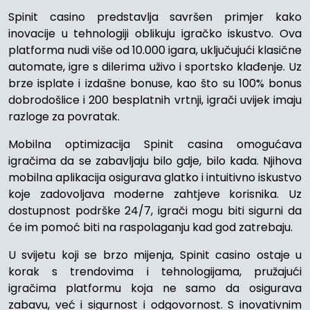
Spinit casino predstavlja savršen primjer kako
inovacije u tehnologiji oblikuju igračko iskustvo. Ova
platforma nudi više od 10.000 igara, uključujući klasične
automate, igre s dilerima uživo i sportsko klađenje. Uz
brze isplate i izdašne bonuse, kao što su 100% bonus
dobrodošlice i 200 besplatnih vrtnji, igrači uvijek imaju
razloge za povratak.
Mobilna optimizacija Spinit casina omogućava
igračima da se zabavljaju bilo gdje, bilo kada. Njihova
mobilna aplikacija osigurava glatko i intuitivno iskustvo
koje zadovoljava moderne zahtjeve korisnika. Uz
dostupnost podrške 24/7, igrači mogu biti sigurni da
će im pomoć biti na raspolaganju kad god zatrebaju.
U svijetu koji se brzo mijenja, Spinit casino ostaje u
korak s trendovima i tehnologijama, pružajući
igračima platformu koja ne samo da osigurava
zabavu, već i sigurnost i odgovornost. S inovativnim