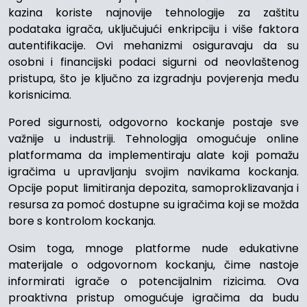
kazina koriste najnovije tehnologije za zaštitu
podataka igrača, uključujući enkripciju i više faktora
autentifikacije. Ovi mehanizmi osiguravaju da su
osobni i financijski podaci sigurni od neovlaštenog
pristupa, što je ključno za izgradnju povjerenja među
korisnicima.
Pored sigurnosti, odgovorno kockanje postaje sve
važnije u industriji. Tehnologija omogućuje online
platformama da implementiraju alate koji pomažu
igračima u upravljanju svojim navikama kockanja.
Opcije poput limitiranja depozita, samoproklizavanja i
resursa za pomoć dostupne su igračima koji se možda
bore s kontrolom kockanja.
Osim toga, mnoge platforme nude edukativne
materijale o odgovornom kockanju, čime nastoje
informirati igrače o potencijalnim rizicima. Ova
proaktivna pristup omogućuje igračima da budu