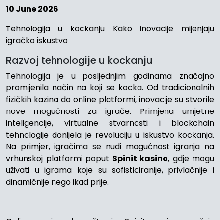
10 June 2026
Tehnologija u kockanju Kako inovacije mijenjaju
igračko iskustvo
Razvoj tehnologije u kockanju
Tehnologija je u posljednjim godinama značajno
promijenila način na koji se kocka. Od tradicionalnih
fizičkih kazina do online platformi, inovacije su stvorile
nove mogućnosti za igrače. Primjena umjetne
inteligencije, virtualne stvarnosti i blockchain
tehnologije donijela je revoluciju u iskustvo kockanja.
Na primjer, igračima se nudi mogućnost igranja na
vrhunskoj platformi poput
Spinit kasino
, gdje mogu
uživati u igrama koje su sofisticiranije, privlačnije i
dinamičnije nego ikad prije.