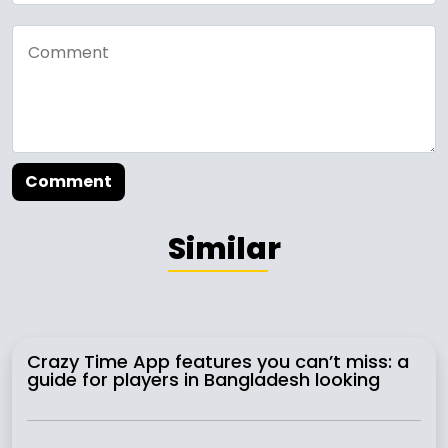
Comment
Similar
Crazy Time App features you can’t miss: a
guide for players in Bangladesh looking